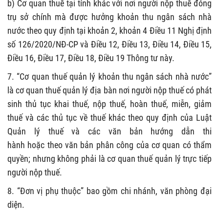
b) Cơ quan thuế tại tỉnh khác với nơi người nộp thuế đóng
trụ sở chính mà được hưởng khoản thu ngân sách nhà
nước theo quy định tại khoản 2, khoản 4 Điều 11 Nghị định
số 126/2020/NĐ-CP và Điều 12, Điều 13, Điều 14, Điều 15,
Điều 16, Điều 17, Điều 18, Điều 19 Thông tư này.
7
. “Cơ quan thuế quản lý khoản thu
ngân sách nhà nước
”
là cơ quan thuế quản lý địa bàn nơi người nộp thuế có phát
sinh
thủ tục
khai thuế, nộp thuế, hoàn thuế, miễn, giảm
thuế và các thủ tục về thuế khác theo quy định của Luật
Quản lý thuế và các văn bản hướng dẫn
thi
hành
hoặc
theo văn bản
phân công
của
cơ quan
có thẩm
quyền;
nhưng không phải là cơ quan thuế quản lý trực tiếp
người nộp thuế.
8
.
“
Đơn vị phụ thuộc
”
bao gồm chi nhánh, văn phòng đại
diện.