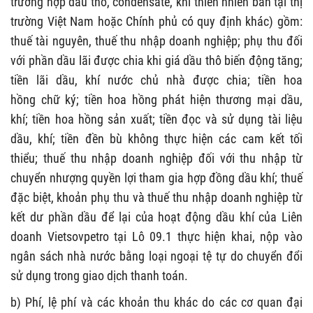
trường hợp dầu thô, condensate, khí thiên nhiên bán tại thị
trường Việt Nam hoặc Chính phủ có quy định khác) gồm:
thuế tài nguyên, thuế thu nhập doanh nghiệp; phụ thu đối
với phần dầu lãi được chia khi giá dầu thô biến động tăng;
tiền lãi dầu, khí nước chủ nhà được chia; tiền hoa
hồng
chữ k
ý;
tiền hoa hồng phát hiện thương mại
dầu,
khí;
tiền hoa hồng sản xuất;
tiền đọc và sử dụng tài liệu
dầu, khí;
tiền đền bù không thực hiện các cam kết tối
thi
ể
u;
thuế thu nhập doanh nghiệp đối với thu nhập từ
chuyển nhượng quyền lợi tham gia hợp đồng dầu khí; thuế
đặc biệt, khoản phụ thu và thuế thu nhập doanh nghiệp từ
kết dư phần dầu để lại của hoạt động dầu khí của Liên
doanh Vietsovpetro tại Lô 09.1 thực hiện khai, nộp vào
ngân sách nhà nước bằng loại ngoại tệ tự do chuyển đổi
sử dụng trong giao dịch thanh toán.
b) Phí, lệ phí và các khoản thu khác do các cơ quan đại