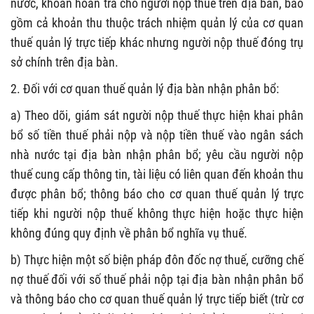
nước, khoản hoàn trả cho người nộp thuế trên địa bàn, bao
gồm cả khoản thu thuộc trách nhiệm quản lý của cơ quan
thuế quản lý trực tiếp khác nhưng người nộp thuế đóng trụ
sở chính trên địa bàn.
2
. Đối với cơ quan thuế
quản lý
địa bàn
nhận
phân bổ:
a) Theo dõi, giám sát người nộp thuế thực hiện khai phân
bổ số tiền thuế phải nộp và nộp tiền thuế vào ngân sách
nhà nước tại
địa bàn nhận phân bổ
; yêu cầu người nộp
thuế cung cấp thông tin, tài liệu có liên quan đến khoản thu
được phân bổ
;
thông báo cho cơ quan thuế quản lý
trực
tiếp khi
người nộp thuế không thực hiện hoặc thực hiện
không đúng quy định
về phân bổ nghĩa vụ thuế
.
b) Thực hiện một số biện pháp đôn đốc nợ thuế, cưỡng chế
nợ thuế đối với số thuế phải nộp
tại địa bàn nhận phân bổ
và thông báo cho cơ quan thuế quản lý trực tiếp biết (trừ cơ