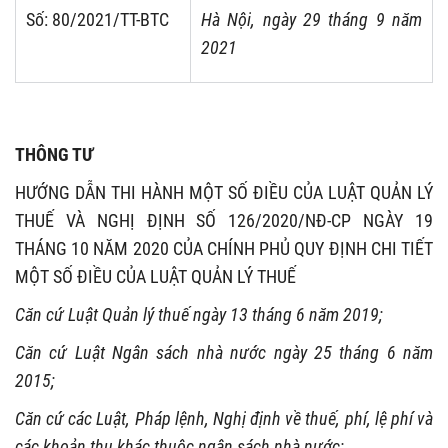
Số: 80/2021/TT-BTC
Hà Nội, ngày 29 tháng 9 năm
2021
THÔNG TƯ
HƯỚNG DẪN THI HÀNH MỘT SỐ ĐIỀU CỦA LUẬT QUẢN LÝ
THUẾ VÀ NGHỊ ĐỊNH SỐ
126/2020/NĐ-CP NGÀY 19
THÁNG 10 NĂM 2020 CỦA CHÍNH PHỦ QUY ĐỊNH CHI TIẾT
MỘT SỐ ĐIỀU CỦA LUẬT QUẢN LÝ THUẾ
Căn cứ Luật Quản lý thuế ngày 13 tháng 6 năm 2019;
Căn cứ Luật Ngân sách nhà nước ngày 25 tháng 6 năm
2015;
Căn cứ các Luật, Pháp lệnh, Nghị định về thuế, phí, lệ phí và
các khoản thu khác thuộc ngân sách nhà nước;