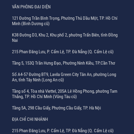
VĂN PHÒNG ĐẠI DIỆN
121 Đường Trần Bình Trọng, Phường Thủ Dầu Một, TP. Hồ Chí
Minh (Bình Dương cũ)
K38 Đường D3, Khu 2, Khu phố 2, phường Trấn Biên, tỉnh Đồng
Nai
215 Phan Đăng Lưu, P. Cẩm Lệ, TP. Đà Nẵng (Q. Cẩm Lệ cũ)
Tầng 5, 153Q Trần Hưng Đạo, Phường Ninh Kiều, TP.Cần Thơ
Số A4-57 Đường BT9, Lavila Green City Tân An, phường Long
An, tỉnh Tây Ninh (Long An cũ)
Tầng số 4, Tòa nhà Viettel, 205A Lê Hồng Phong, phường Tam
Thắng, TP. Hồ Chí Minh (Vũng Tàu cũ)
Tầng 5A, 298 Cầu Giấy, Phường Cầu Giấy, TP. Hà Nội
ĐỊA CHỈ CHI NHÁNH
215 Phan Đăng Lưu, P. Cẩm Lệ, TP. Đà Nẵng (Q. Cẩm Lệ cũ)