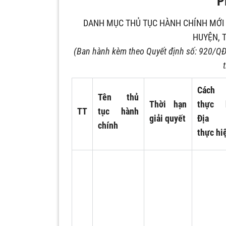
P
DANH MỤC THỦ TỤC HÀNH CHÍNH MỚI 
HUYỆN, 
(Ban hành kèm theo Quyết định số: 920/Q
Cách 
Tên thủ
Thời hạn
thực h
TT
tục hành
giải quyết
Địa 
chính
thực hi