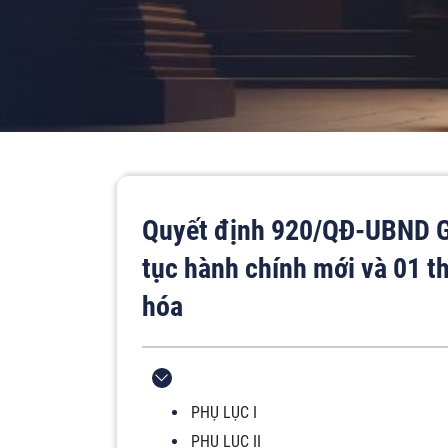
Quyết định 920/QĐ-UBND G
tục hành chính mới và 01 th
hóa
PHỤ LỤC I
PHỤ LỤC II