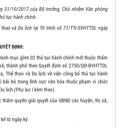
y 31/10/2017 của Bộ trưởng, Chủ nhiệm Văn phòng
hủ tục hành chính.
ể thao và Du lịch tại Tờ trình số 77/TTr-SVHTTDL ngày
UYẾT ĐỊNH:
Danh mục gồm 02 thủ tục hành chính mới thuộc thẩm
 xã, thành phố theo Quyết định số 2750/QĐ-BVHTTDL
óa
, Thể thao và Du lịch về việc công bố thủ tục hành
ị bãi bỏ trong lĩnh vực văn hóa thuộc phạm vi chức
Du lịch
(Phụ lục I kèm theo).
c thẩm quyền giải quyết của UBND các huyện, thị xã,
 kể từ ngày ký.