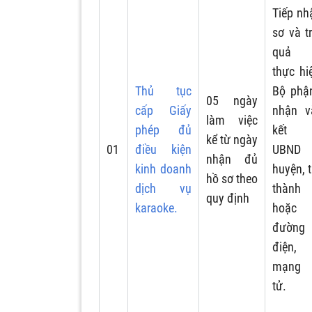
Tiếp nh
sơ và t
quả 
thực hi
Thủ tục
Bộ phận
05 ngày
cấp Giấy
nhận v
làm việc
phép đủ
kết 
k
ể
từ ngày
01
điều kiện
UBND
nhận đủ
kinh doanh
huyện, t
hồ sơ theo
dịch vụ
thành
quy định
karaoke.
hoặc
đường
điện,
mạng 
tử.