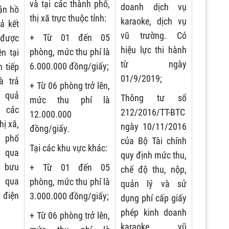
và tại các thành phố,
doanh dịch vụ
ận hồ
thị xã trực thuộc tỉnh:
karaoke, dịch vụ
rả kết
vũ trường. Có
+ Từ 01 đến 05
được
hiệu lực thi hành
phòng, mức thu phí là
ện tại
từ ngày
6.000.000 đồng/giấy;
 tiếp
01/9/2019;
à trả
+ Từ 06 phòng trở lên,
quả
Thông tư số
mức thu phí là
 các
212/2016/TT-BTC
12.000.000
hị xã,
ngày 10/11/2016
đồng/giấy.
 phố
của Bộ Tài chính
Tại các khu vực khác:
 qua
quy định mức thu,
 bưu
+ Từ 01 đến 05
chế độ thu, nộp,
 qua
phòng, mức thu phí là
quản lý và sử
điện
3.000.000 đồng/giấy;
dụng phí cấp giấy
phép kinh doanh
+ Từ 06 phòng trở lên,
karaoke, vũ