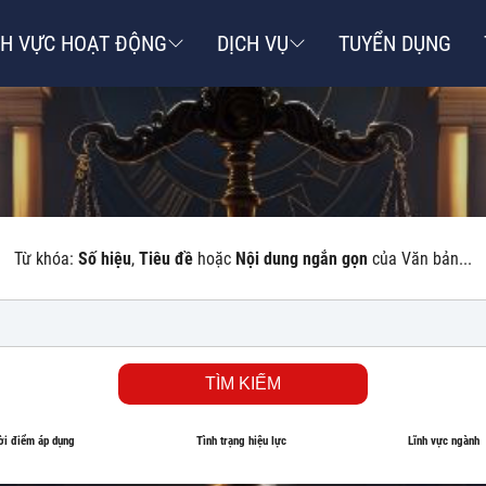
NH VỰC HOẠT ĐỘNG
DỊCH VỤ
TUYỂN DỤNG
Từ khóa:
Số hiệu
,
Tiêu đề
hoặc
Nội dung ngắn gọn
của Văn bản...
TÌM KIẾM
ời điểm áp dụng
Tình trạng hiệu lực
Lĩnh vực ngành