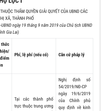
HỤ LỤC I
THUỘC THẨM QUYỀN GIẢI QUYẾT CỦA UBND CÁC
THỊ XÃ, THÀNH PHỐ
Đ-UBND ngày 19 tháng 9 năm 2019 của Chủ tịch UBND
tỉnh Gia Lai)
thức
iện/
Phí, lệ phí (nếu có)
Căn cứ pháp lý
điểm
ện
Nghị định số
54/2019/NĐ-CP
ngày 19/6/2019
Tại các thành phố
của Chính phủ
trực thuộc trung ương
quy định về kinh