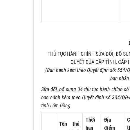
THỦ TỤC HÀNH CHÍNH SỬA ĐỔI, BỔ S
QUYẾT CỦA CẤP TỈNH, CẤP
(Ban hành kèm theo Quyết định số: 554/
ban nhân
Sửa đổi, bổ sung 04 thủ tục hành chính số 
ban hành kèm theo Quyết định số 334/QĐ-
tỉnh Lâm Đồng.
Thời
Địa
C
Tên thủ
hạn
điểm
t