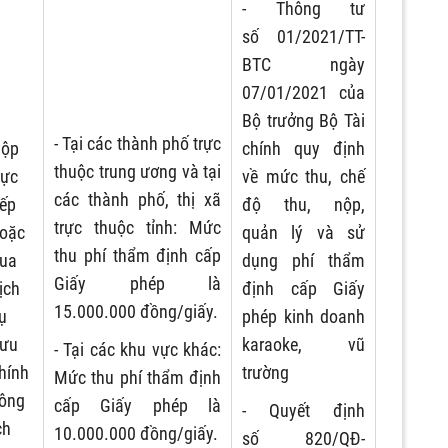
- Thông tư
số 01/2021/TT-
BTC ngày
07/01/2021 của
Bộ trưởng Bộ Tài
- Tại các thành phố trực
ộp
chính quy định
thuộc trung ương và tại
rực
về mức thu, chế
các thành phố, thị xã
iếp
độ thu, nộp,
trực thuộc tỉnh: Mức
oặc
quản lý và sử
thu phí thẩm định cấp
ua
dụng phí thẩm
Giấy phép là
ịch
định cấp Giấy
15.000.000 đồng/giấy.
ụ
phép kinh doanh
ưu
karaoke, vũ
- Tại các khu vực khác:
hính
trường
Mức thu phí thẩm định
ông
cấp Giấy phép là
- Quyết định
ch
10.000.000 đồng/giấy.
số 820/QĐ-