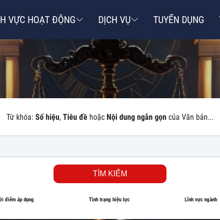
NH VỰC HOẠT ĐỘNG
DỊCH VỤ
TUYỂN DỤNG
Từ khóa:
Số hiệu
,
Tiêu đề
hoặc
Nội dung ngắn gọn
của Văn bản...
TÌM KIẾM
ời điểm áp dụng
Tình trạng hiệu lực
Lĩnh vực ngành