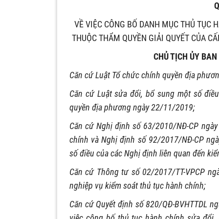
Q
VỀ VIỆC CÔNG BỐ DANH MỤC THỦ TỤC H
THUỘC THẨM QUYỀN GIẢI QUYẾT CỦA CẤ
CHỦ TỊCH ỦY BAN
Căn cứ Luật Tổ chức chính quyền địa phươ
Căn cứ Luật sửa đổi, bổ sung một số điề
quyền địa phương ngày 22/11/2019;
Căn cứ Nghị định số 63/2010/NĐ-CP ngày 
chính và Nghị định số 92/2017/NĐ-CP ngà
số điều của các Nghị định liên quan đến kiể
Căn cứ Thông tư số 02/2017/TT-VPCP ng
nghiệp vụ kiểm soát thủ tục hành chính;
Căn cứ Quyết định số 820/QĐ-BVHTTDL ngà
việc công bố thủ tục hành chính sửa đổi,