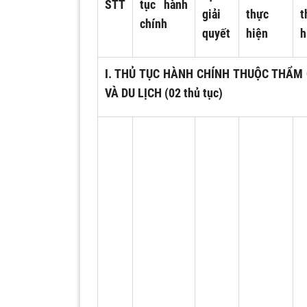
STT
tục hành
giải
thực
t
chính
quyết
hiện
h
I. THỦ TỤC HÀNH CHÍNH THUỘC THẨM 
VÀ DU LỊCH (02 thủ tục)