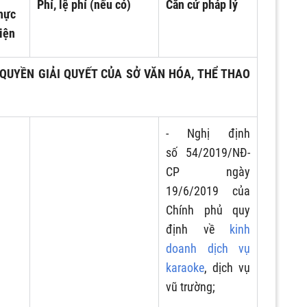
Phí, lệ phí (nếu có)
Căn cứ pháp lý
hực
iện
QUYỀN GIẢI QUYẾT CỦA SỞ VĂN HÓA, THỂ THAO
- Nghị định
số 54/2019/NĐ-
CP ngày
19/6/2019 của
Chính phủ quy
định về
kinh
doanh dịch vụ
karaoke
, dịch vụ
vũ trường;