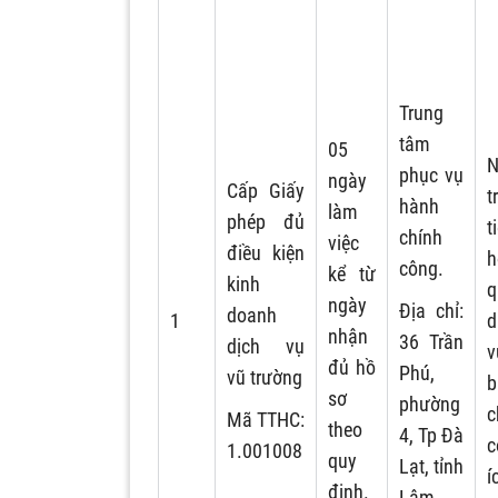
Trung
tâm
05
N
phục vụ
ngày
Cấp Giấy
t
hành
làm
phép đủ
t
chính
việc
điều kiện
h
công.
kể từ
kinh
q
ngày
Địa chỉ:
doanh
1
d
nhận
36 Trần
dịch vụ
v
đủ hồ
Phú,
vũ trường
b
sơ
phường
c
Mã TTHC:
theo
4, Tp Đà
c
1.001008
quy
Lạt, tỉnh
í
định.
Lâm