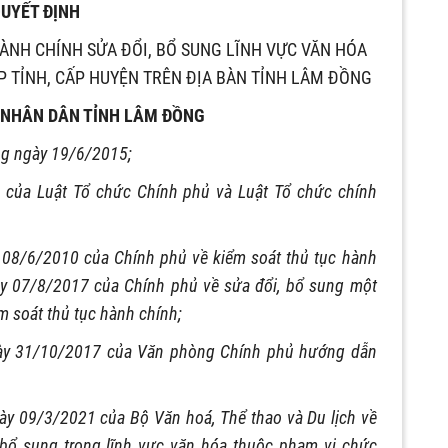
UYẾT ĐỊNH
ÀNH CHÍNH SỬA ĐỔI, BỔ SUNG LĨNH VỰC VĂN HÓA
P TỈNH, CẤP HUYỆN TRÊN ĐỊA BÀN TỈNH LÂM ĐỒNG
 NHÂN DÂN TỈNH LÂM ĐỒNG
ng ngày 19/6/2015;
u của Luật Tổ chức Chính phủ và Luật Tổ chức chính
08/6/2010 của Chính phủ về kiểm soát thủ tục hành
y 07/8/2017 của Chính phủ về sửa đổi, bổ sung một
m soát thủ tục hành chính;
ày 31/10/2017 của Văn phòng Chính phủ hướng dẫn
y 09/3/2021 của Bộ Văn hoá, Thể thao và Du lịch về
 bổ sung trong lĩnh vực văn hóa thuộc phạm vi chức