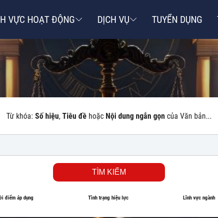
NH VỰC HOẠT ĐỘNG
DỊCH VỤ
TUYỂN DỤNG
Từ khóa:
Số hiệu
,
Tiêu đề
hoặc
Nội dung ngắn gọn
của Văn bản...
TÌM KIẾM
ời điểm áp dụng
Tình trạng hiệu lực
Lĩnh vực ngành