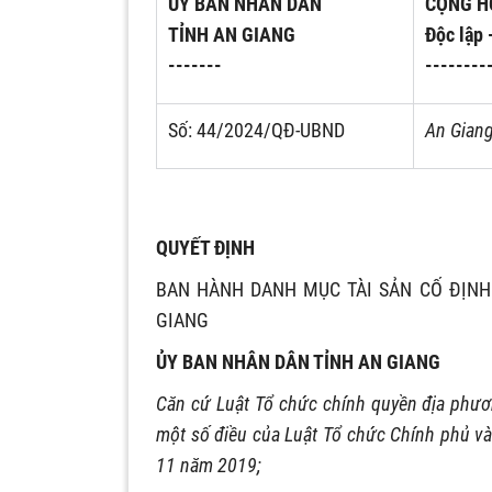
ỦY BAN NHÂN DÂN
CỘNG H
TỈNH AN GIANG
Độc lập 
-------
--------
Số: 44/2024/QĐ-UBND
An Giang
QUYẾT ĐỊNH
BAN HÀNH DANH MỤC TÀI SẢN CỐ ĐỊNH
GIANG
ỦY BAN NHÂN DÂN TỈNH AN GIANG
Căn cứ Luật Tổ chức chính quyền địa phươ
một số điều của Luật Tổ chức Chính phủ v
11 năm 2019;