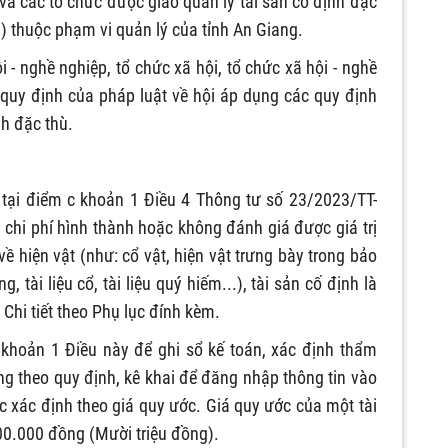
và các tổ chức được giao quản lý tài sản cố định đặc
ị) thuộc phạm vi quản lý của tỉnh An Giang.
i - nghề nghiệp, tổ chức xã hội, tổ chức xã hội - nghề
 quy định của pháp luật về hội áp dụng các quy định
nh đặc thù.
 tại điểm c khoản 1 Điều 4 Thông tư số 23/2023/TT-
chi phí hình thành hoặc không đánh giá được giá trị
ề hiện vật (như: cổ vật, hiện vật trưng bày trong bảo
, tài liệu cổ, tài liệu quý hiếm...), tài sản cố định là
Chi tiết theo Phụ lục đính kèm.
i khoản 1 Điều này để ghi sổ kế toán, xác định thẩm
ng theo quy định, kê khai để đăng nhập thông tin vào
c xác định theo giá quy ước. Giá quy ước của một tài
00.000 đồng (Mười triệu đồng).