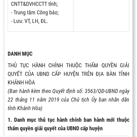
CNTT&DVHCCTT tỉnh;
- Trung tâm Công báo;
- Lưu: VT, LH, ĐL.
DANH MỤC
THỦ TỤC HÀNH CHÍNH THUỘC THẨM QUYỀN GIẢI
QUYẾT CỦA UBND CẤP HUYỆN TRÊN ĐỊA BÀN TỈNH
KHÁNH HÒA
(Ban hành kèm theo Quyết định số: 3563/QĐ-UBND ngày
22 tháng 11 năm 2019 của Chủ tịch Ủy ban nhân dân
tỉnh Khánh Hòa)
1. Danh mục thủ tục hành chính ban hành mới thuộc
thẩm quyền giải quyết của UBND cấp huyện