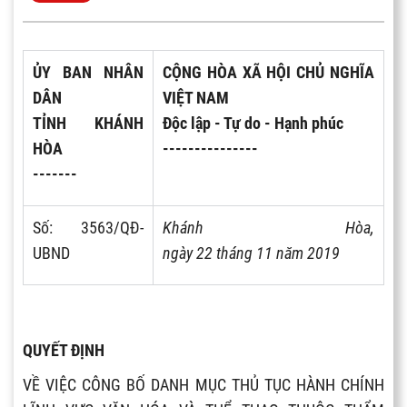
ỦY BAN NHÂN
CỘNG HÒA XÃ HỘI CHỦ NGHĨA
DÂN
VIỆT NAM
TỈNH KHÁNH
Độc lập - Tự do - Hạnh phúc
HÒA
---------------
-------
Số: 3
563/QĐ-
Khánh H
òa
,
UBND
ngày
22
th
á
ng
11
năm 2019
QUYẾT ĐỊNH
VỀ VIỆC CÔNG BỐ DANH MỤC THỦ TỤC HÀNH CHÍNH