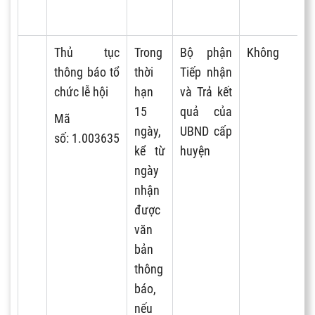
Thủ tục
Trong
Bộ phận
Không
thông báo tổ
thời
Tiếp nhận
chức lễ hội
hạn
và Trả kết
15
quả của
Mã
ngày,
UBND cấp
số:
1
.003635
kể từ
huyện
ngày
nhận
được
văn
bản
thông
báo,
nếu