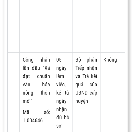
Công nhận
05
Bộ phận
Không
lần đầu “Xã
ngày
Tiếp nhận
đạt chuẩn
làm
và Trả kết
văn hóa
việc,
quả của
nông thôn
kể từ
UBND cấp
mới”
ngày
huyện
nhận
Mã số:
đủ hồ
1.004646
sơ