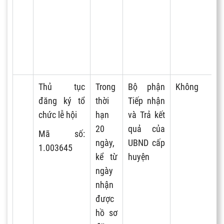
Thủ tục
Trong
Bộ phận
Không
đăng ký tổ
thời
Tiếp nhận
chức lễ hội
hạn
và Trả kết
20
quả của
Mã số:
ngày,
UBND cấp
1.003645
kể từ
huyện
ngày
nhận
được
hồ sơ