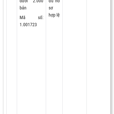
dưới 2.000
đủ hồ
bản
sơ
hợp lệ
Mã số:
1.001723