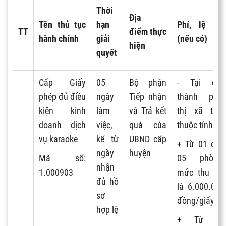
Thời
Địa
Tên thủ tục
hạn
Phí, lệ phí
TT
điểm
thực
hành chính
giải
(nếu có)
hiện
quyết
C
ấ
p Gi
ấ
y
05
Bộ phận
- Tại các
phép đủ điều
ngày
Tiếp nhận
thành phố,
kiện kinh
làm
và Trả kết
thị xã trực
doanh dịch
việc,
quả của
thuộc tỉnh:
vụ karaoke
kể từ
UBND cấp
+ Từ 01 đến
ngày
huyện
Mã số:
05 phòng,
nhận
1.000903
mức thu phí
đủ hồ
là 6.000.000
sơ
đồng/giấy;
hợp lệ
+ Từ 06