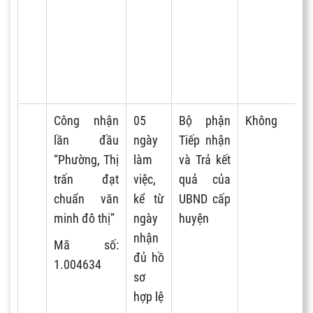
Công nhận
05
Bộ phận
Không
lần đầu
ngày
Tiếp nhận
“Phường, Thị
làm
và Trả kết
trấn đạt
việc,
quả của
chuẩn văn
kể từ
UBND cấp
minh đô thị”
ngày
huyện
nhận
Mã số:
đủ hồ
1.004634
sơ
hợp lệ