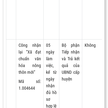
Công nhận
05
Bộ phận
Không
lại “Xã đạt
ngày
Tiếp nhận
chuẩn văn
làm
và Trả kết
hóa nông
việc,
quả của
thôn mới”
kể từ
UBND cấp
ngày
huyện
Mã s
ố
:
nhận
1.004644
đủ hồ
sơ
hợp lệ