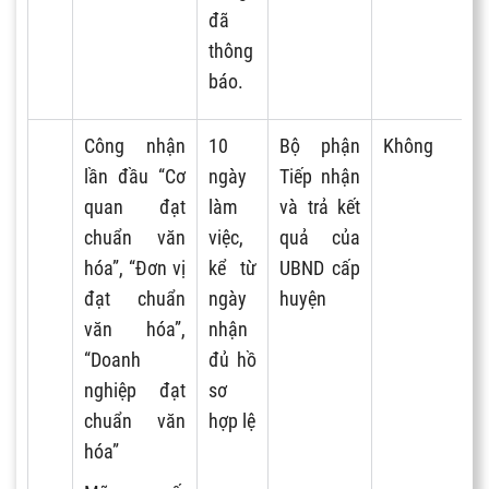
đã
thông
báo.
Công nhận
10
Bộ phận
Không
lần đầu “Cơ
ngày
Tiếp nhận
quan đạt
làm
và trả kết
chuẩn văn
việc,
quả của
hóa”, “Đơn vị
kể từ
UBND cấp
đạt chuẩn
ngày
huyện
văn hóa”,
nhận
“Doanh
đủ hồ
nghiệp đạt
sơ
chuẩn văn
hợp lệ
hóa”