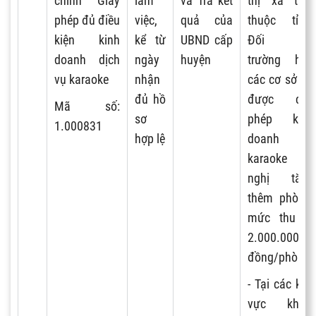
chỉnh Giấy
làm
và Trả kết
thị xã trực
phép đủ điều
việc,
quả của
thuộc tỉnh:
kiện kinh
kể từ
UBND cấp
Đối với
doanh dịch
ngày
huyện
trường hợp
vụ karaoke
nhận
các cơ sở đã
đủ hồ
được cấp
Mã số:
sơ
phép kinh
1.000831
hợp lệ
doanh
karaoke đề
nghị tăng
thêm phòng,
mức thu là
2.000.000
đồng/phòng.
- Tại các khu
vực khác: