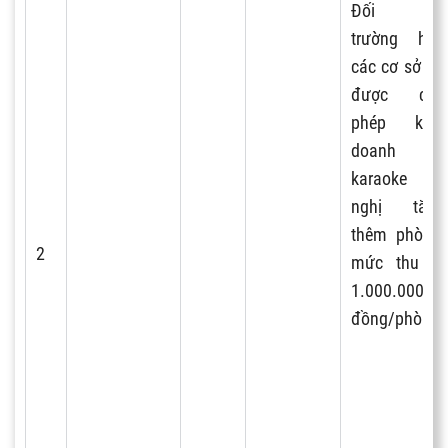
Đối với
trường hợp
các cơ sở đã
được cấp
phép kinh
doanh
karaoke đề
nghị tăng
thêm phòng,
2
mức thu là
1.000.000
đồng/phòng.