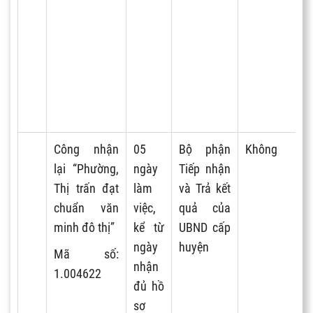
Công nhận
05
Bộ phận
Không
lại “Phường,
ngày
Tiếp nhận
Thị trấn đạt
làm
và Trả kết
chuẩn văn
việc,
quả của
minh đô thị”
kể từ
UBND cấp
ngày
huyện
Mã số:
nhận
1.004622
đủ hồ
sơ