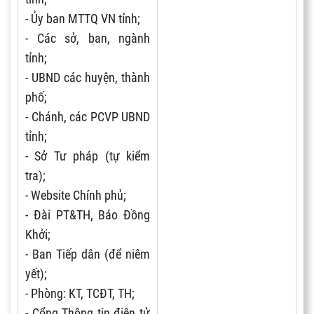
- Ủy ban MTTQ VN tỉnh;
- Các sở, ban, ngành
tỉnh;
- UBND các huyện, thành
phố;
- Chánh, các PCVP UBND
tỉnh;
- Sở Tư pháp (tự kiểm
tra);
- Website Chính phủ;
- Đài PT&TH, Báo Đồng
Khởi;
- Ban Tiếp dân (để niêm
yết);
- Phòng: KT, TCĐT, TH;
- Cổng Thông tin điện tử