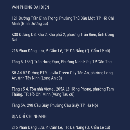
VĂN PHÒNG ĐẠI DIỆN
121 Đường Trần Bình Trọng, Phường Thủ Dầu Một, TP. Hồ Chí
Minh (Bình Dương cũ)
K38 Đường D3, Khu 2, Khu phố 2, phường Trấn Biên, tỉnh Đồng
Nai
215 Phan Đăng Lưu, P. Cẩm Lệ, TP. Đà Nẵng (Q. Cẩm Lệ cũ)
Tầng 5, 153Q Trần Hưng Đạo, Phường Ninh Kiều, TP.Cần Thơ
Số A4-57 Đường BT9, Lavila Green City Tân An, phường Long
An, tỉnh Tây Ninh (Long An cũ)
Tầng số 4, Tòa nhà Viettel, 205A Lê Hồng Phong, phường Tam
Thắng, TP. Hồ Chí Minh (Vũng Tàu cũ)
Tầng 5A, 298 Cầu Giấy, Phường Cầu Giấy, TP. Hà Nội
ĐỊA CHỈ CHI NHÁNH
215 Phan Đăng Lưu, P. Cẩm Lệ, TP. Đà Nẵng (Q. Cẩm Lệ cũ)