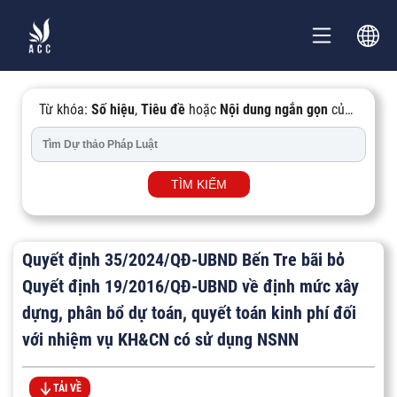
Từ khóa:
Số hiệu
,
Tiêu đề
hoặc
Nội dung ngắn gọn
của
Văn bản...
TÌM KIẾM
Quyết định 35/2024/QĐ-UBND Bến Tre bãi bỏ
Quyết định 19/2016/QĐ-UBND về định mức xây
dựng, phân bổ dự toán, quyết toán kinh phí đối
với nhiệm vụ KH&CN có sử dụng NSNN
TẢI VỀ