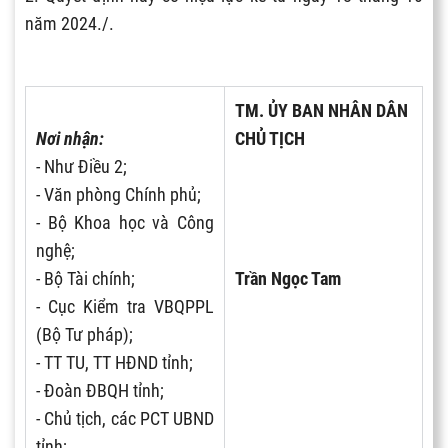
năm 2024./.
TM. ỦY BAN NHÂN DÂN
Nơi nhận:
CHỦ TỊCH
- Như Điều 2;
- Văn phòng Chính phủ;
- Bộ Khoa học và Công
nghệ;
- Bộ Tài chính;
Trần Ngọc Tam
- Cục Kiểm tra VBQPPL
(Bộ Tư pháp);
- TT TU, TT HĐND tỉnh;
- Đoàn ĐBQH tỉnh;
- Chủ tịch, các PCT UBND
tỉnh;