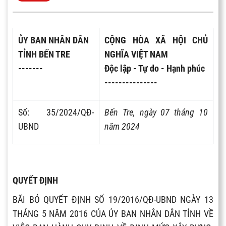
ỦY BAN NHÂN DÂN
CỘNG HÒA XÃ HỘI CHỦ
TỈNH BẾN TRE
NGHĨA VIỆT NAM
-------
Độc lập - Tự do - Hạnh phúc
---------------
Số: 35/2024/QĐ-
Bến Tre, ngày 07 tháng 10
UBND
năm 2024
QUYẾT ĐỊNH
BÃI BỎ QUYẾT ĐỊNH SỐ 19/2016/QĐ-UBND NGÀY 13
THÁNG 5 NĂM 2016 CỦA ỦY BAN NHÂN DÂN TỈNH VỀ