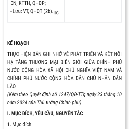
CN, KTTH, QHĐP;
- Lưu: VT, QHQT (2b).
HC
KẾ HOẠCH
THỰC HIỆN BẢN GHI NHỚ VỀ PHÁT TRIỂN VÀ KẾT NỐI
HẠ TẦNG THƯƠNG MẠI BIÊN GIỚI GIỮA CHÍNH PHỦ
NƯỚC CỘNG HÒA XÃ HỘI CHỦ NGHĨA VIỆT NAM VÀ
CHÍNH PHỦ NƯỚC CỘNG HÒA DÂN CHỦ NHÂN DÂN
LÀO
(Kèm theo Quyết định số 1247/QĐ-TTg ngày 23 tháng 10
năm 2024 của Thủ tướng Chính phủ)
I. MỤC ĐÍCH, YÊU CẦU, NGUYÊN TẮC
1. Mục đích