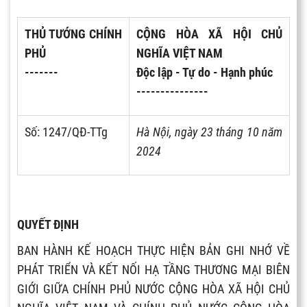
THỦ TƯỚNG CHÍNH
CỘNG HÒA XÃ HỘI CHỦ
PHỦ
NGHĨA VIỆT NAM
-------
Độc lập - Tự do - Hạnh phúc
---------------
Số: 1247/QĐ-TTg
Hà Nội, ngày 23 tháng 10 năm
2024
QUYẾT ĐỊNH
BAN HÀNH KẾ HOẠCH THỰC HIỆN BẢN GHI NHỚ VỀ
PHÁT TRIỂN VÀ KẾT NỐI HẠ TẦNG THƯƠNG MẠI BIÊN
GIỚI GIỮA CHÍNH PHỦ NƯỚC CỘNG HÒA XÃ HỘI CHỦ