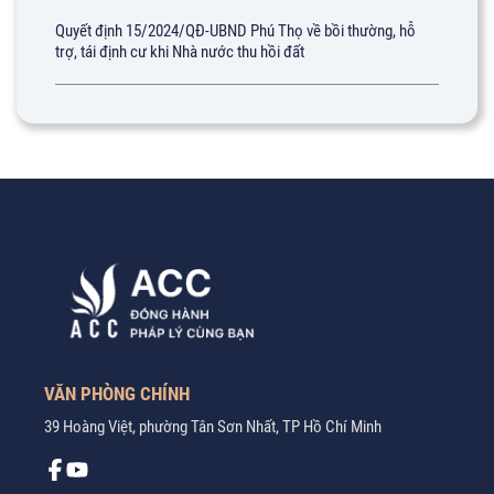
Quyết định 15/2024/QĐ-UBND Phú Thọ về bồi thường, hỗ
trợ, tái định cư khi Nhà nước thu hồi đất
VĂN PHÒNG CHÍNH
39 Hoàng Việt, phường Tân Sơn Nhất, TP Hồ Chí Minh