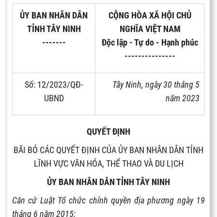
ỦY BAN NHÂN DÂN
CỘNG HÒA XÃ HỘI CHỦ
TỈNH TÂY NINH
NGHĨA VIỆT NAM
-------
Độc lập - Tự do - Hạnh phúc
---------------
Số: 12/2023/QĐ-
Tây Ninh, ngày 30 tháng 5
UBND
năm 2023
QUYẾT ĐỊNH
BÃI BỎ CÁC QUYẾT ĐỊNH CỦA ỦY BAN NHÂN DÂN TỈNH
LĨNH VỰC VĂN HÓA, THỂ THAO VÀ DU LỊCH
ỦY BAN NHÂN DÂN TỈNH TÂY NINH
Căn cứ Luật Tổ chức chính quyền địa phương ngày 19
tháng 6 năm 2015;