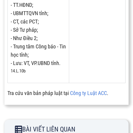
- TT.HĐND;
- UBMTTQVN tỉnh;
- CT, các PCT;
- Sở Tư pháp;
- Như Điều 2;
- Trung tâm Công báo - Tin
học tỉnh;
- Lưu: VT, VP.UBND tỉnh.
14.L.10b
Tra cứu văn bản pháp luật tại
Công ty Luật ACC
.
BÀI VIẾT LIÊN QUAN