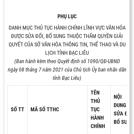
PHỤ LỤC
DANH MỤC THỦ TỤC HÀNH CHÍNH LĨNH VỰC VĂN HÓA
ĐƯỢC SỬA ĐỔI, BỔ SUNG THUỘC THẨM QUYỀN GIẢI
QUYẾT CỦA SỞ VĂN HÓA THÔNG TIN, THỂ THAO VÀ DU
LỊCH TỈNH BẠC LIÊU
(Ban hành kèm theo
Quyết định số 1090
/QĐ-UBND
ngày
08
tháng
7
năm 2021 của Chủ tịch Ủy ban nhân dân
tỉnh Bạc Liêu)
TÊN
NỘI
THỦ
DUNG
S
Ố
TT
M
Ã
S
Ố
TTHC
TỤC
SỬA Đ
Ổ
I,
HÀNH
B
Ổ
SUNG
CHÍNH