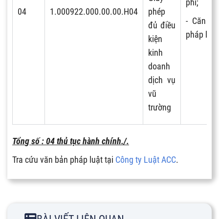
phí;
04
1.000922.000.00.00.H04
phép
- Căn cứ
đủ điều
pháp lý.
kiện
kinh
doanh
dịch vụ
vũ
trường
T
ổ
n
g
s
ố
: 04 thủ tục hành chính./.
Tra cứu văn bản pháp luật tại
Công ty Luật ACC
.