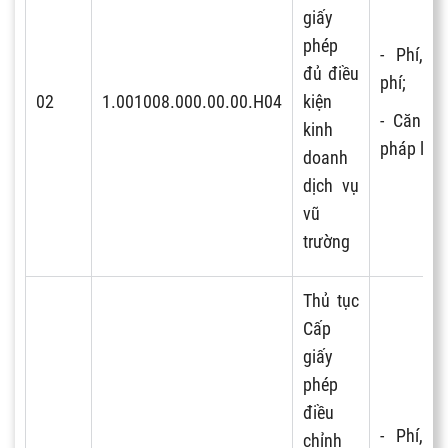
giấy
phép
- Phí, lệ
đủ điều
phí;
02
1.001008.000.00.00.H04
kiện
- Căn cứ
kinh
pháp lý.
doanh
dịch vụ
vũ
trường
Thủ tục
Cấp
giấy
phép
điều
- Phí, lệ
chỉnh