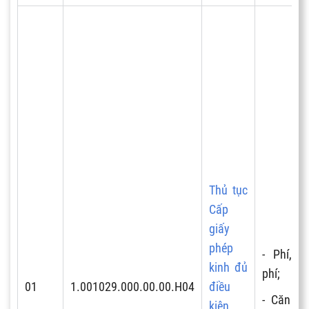
Thủ tục
Cấp
giấy
phép
- Phí, lệ
kinh đủ
phí;
01
1.001029.000.00.00.H04
điều
- Căn cứ
kiện