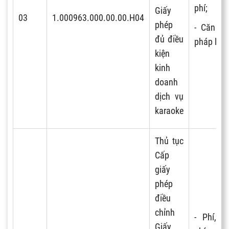
phí;
Giấy
03
1.000963.000.00.00.H04
phép
- Căn cứ
đủ điều
pháp lý.
kiện
kinh
doanh
dịch vụ
karaoke
Thủ tục
Cấp
giấy
phép
điều
chỉnh
- Phí, lệ
Giấy