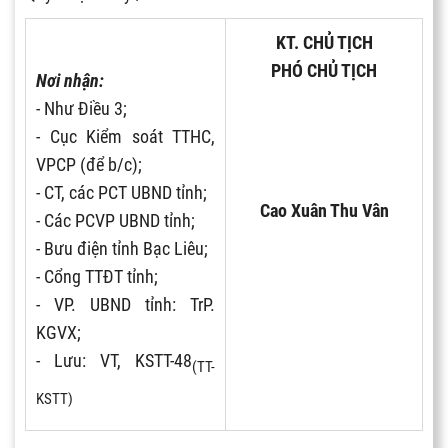
KT. CHỦ TỊCH
PHÓ CHỦ TỊCH
Nơi nhận:
- Như Điều 3;
- Cục Kiểm soát TTHC,
VPCP (để b/c);
- CT, các PCT UBND t
ỉ
nh;
Cao Xuân Thu Vân
- Các PCVP UBND tỉnh;
- Bưu điện t
ỉ
nh Bạc Liêu;
- Cổng TTĐT t
ỉ
nh;
- VP. UBND tỉnh: TrP.
KGVX;
- Lưu: VT, KSTT-48
(TT-
KSTT)