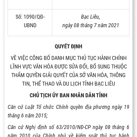
Số:
1090
/QĐ-
Bạc Liêu,
UBND
ngày
08
tháng
7
năm
2021
QUYẾT ĐỊNH
VỀ VIỆC CÔNG BỐ DANH MỤC THỦ TỤC HÀNH CHÍNH
LĨNH VỰC VĂN HÓA ĐƯỢC SỬA ĐỔI, BỔ SUNG THUỘC
THẨM QUYỀN GIẢI QUYẾT CỦA SỞ VĂN HÓA, THÔNG
TIN, THỂ THAO VÀ DU LỊCH TỈNH BẠC LIÊU
CHỦ TỊCH ỦY BAN NHÂN DÂN TỈNH
Căn cứ Luật Tổ chức Chính quyền địa phương ngày 19
tháng 6 năm 2015;
Căn cứ Nghị định số 63/2010/NĐ-CP ngày 08 tháng 6
năm 2010 của Chính phủ về kiểm soát thủ tục hành