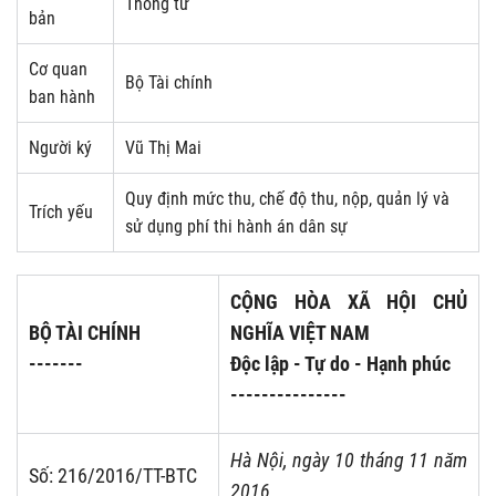
Thông tư
bản
Cơ quan
Bộ Tài chính
ban hành
Người ký
Vũ Thị Mai
Quy định mức thu, chế độ thu, nộp, quản lý và
Trích yếu
sử dụng phí thi hành án dân sự
CỘNG HÒA XÃ HỘI CHỦ
BỘ TÀI CHÍNH
NGHĨA VIỆT NAM
-------
Độc lập - Tự do - Hạnh phúc
---------------
Hà Nội, ngày 10
tháng
11 năm
Số: 216/2016/TT-BTC
2016