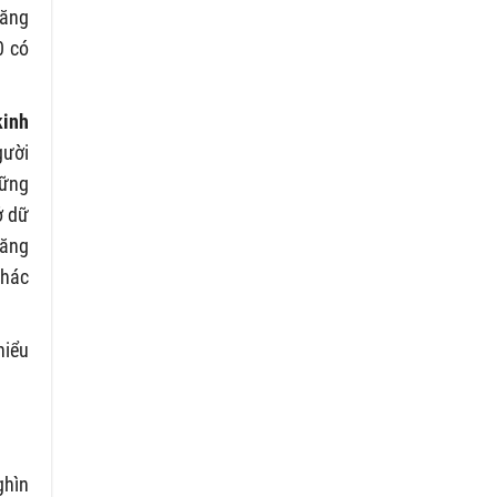
đăng
0 có
kinh
gười
hững
ở dữ
đăng
khác
hiểu
ghìn