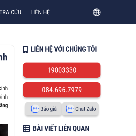
TRA CỨU
LIÊN HỆ
LIÊN HỆ VỚI CHÚNG TÔI
nh
19003330
kinh
084.696.7979
kinh
đăng
Báo giá
Chat Zalo
BÀI VIẾT LIÊN QUAN