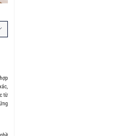
 hợp
xác,
c từ
hứng
nghề