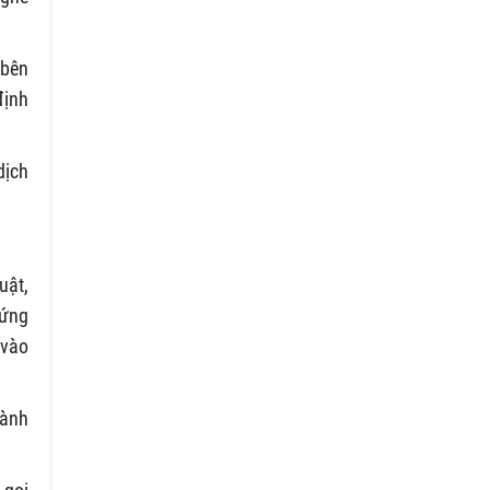
 bên
định
dịch
uật,
hứng
 vào
hành