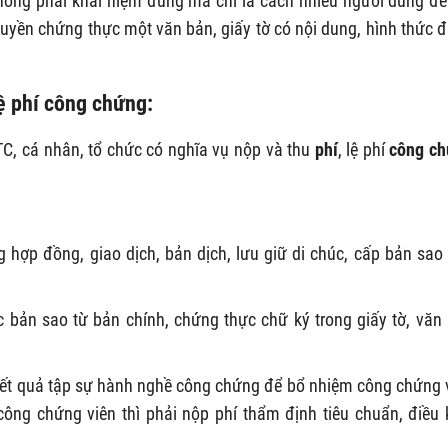
không phải khái niệm đúng mà chỉ là cách nhiều người dùng để
quyền chứng thực một văn bản, giấy tờ có nội dung, hình thức 
lệ phí công chứng:
C, cá nhân, tổ chức có nghĩa vụ nộp và thu
phí
, lệ phí
công c
 hợp đồng, giao dịch, bản dịch, lưu giữ di chúc, cấp bản sao
 bản sao từ bản chính, chứng thực chữ ký trong giấy tờ, văn
kết quả tập sự hành nghề công chứng để bổ nhiệm công chứng 
ông chứng viên thì phải nộp phí thẩm định tiêu chuẩn, điều 