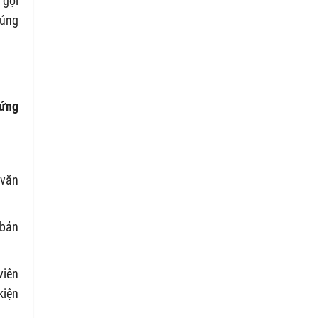
 gọi
đúng
hứng
 văn
 bản
viên
kiện