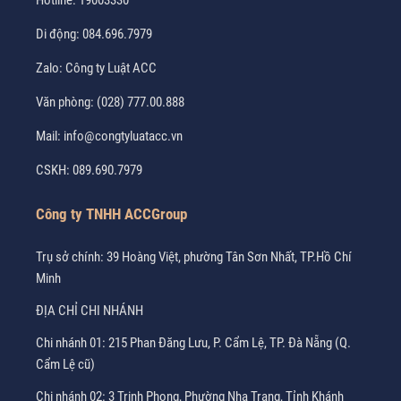
Hotline:
19003330
Di động:
084.696.7979
Zalo:
Công ty Luật ACC
Văn phòng:
(028) 777.00.888
Mail:
info@congtyluatacc.vn
CSKH:
089.690.7979
Công ty TNHH ACCGroup
Trụ sở chính: 39 Hoàng Việt, phường Tân Sơn Nhất, TP.Hồ Chí
Minh
ĐỊA CHỈ CHI NHÁNH
Chi nhánh 01: 215 Phan Đăng Lưu, P. Cẩm Lệ, TP. Đà Nẵng (Q.
Cẩm Lệ cũ)
Chi nhánh 02: 3 Trịnh Phong, Phường Nha Trang, Tỉnh Khánh