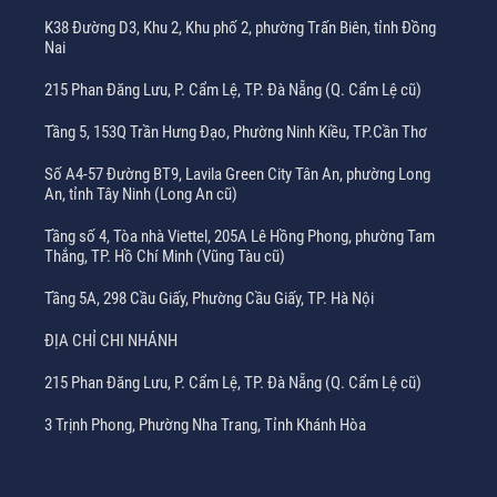
K38 Đường D3, Khu 2, Khu phố 2, phường Trấn Biên, tỉnh Đồng
Nai
215 Phan Đăng Lưu, P. Cẩm Lệ, TP. Đà Nẵng (Q. Cẩm Lệ cũ)
Tầng 5, 153Q Trần Hưng Đạo, Phường Ninh Kiều, TP.Cần Thơ
Số A4-57 Đường BT9, Lavila Green City Tân An, phường Long
An, tỉnh Tây Ninh (Long An cũ)
Tầng số 4, Tòa nhà Viettel, 205A Lê Hồng Phong, phường Tam
Thắng, TP. Hồ Chí Minh (Vũng Tàu cũ)
Tầng 5A, 298 Cầu Giấy, Phường Cầu Giấy, TP. Hà Nội
ĐỊA CHỈ CHI NHÁNH
215 Phan Đăng Lưu, P. Cẩm Lệ, TP. Đà Nẵng (Q. Cẩm Lệ cũ)
3 Trịnh Phong, Phường Nha Trang, Tỉnh Khánh Hòa