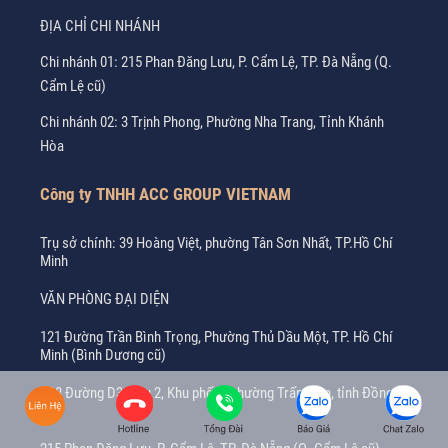
ĐỊA CHỈ CHI NHÁNH
Chi nhánh 01: 215 Phan Đăng Lưu, P. Cẩm Lệ, TP. Đà Nẵng (Q.
Cẩm Lệ cũ)
Chi nhánh 02: 3 Trịnh Phong, Phường Nha Trang, Tỉnh Khánh
Hòa
Công ty TNHH ACC GROUP VIETNAM
Trụ sở chính: 39 Hoàng Việt, phường Tân Sơn Nhất, TP.Hồ Chí
Minh
VĂN PHÒNG ĐẠI DIỆN
121 Đường Trần Bình Trọng, Phường Thủ Dầu Một, TP. Hồ Chí
Minh (Bình Dương cũ)
K38 Đường D3, Khu 2, Khu phố 2, phường Trấn Biên, tỉnh Đồng
Nai