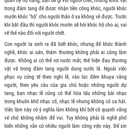
quan hệ họ hàng, bạn bè gì với người chết, nhưng khóc vật
trong đám tang để được nhận tiền công khóc, người khóc
mướn khóc "hộ" cho người thân ở xa không về được. Trước
khi bắt đầu thì người khóc mướn sẽ hỏi khóc hộ cho ai, vai
vế thế nào đối với người chết.
Con người ta sinh ra đã biết khóc, nhưng để khóc thành
nghề, khóc ai oán, thảm thương không phải ai cũng làm
được. Không ai có thể rơi nước mắt, thể hiện đau thương
vật vã trong đám tang người dung nước lã. Ngoài việc
phục vụ cúng tế theo nghi lễ, vào lúc đêm khuya vắng
người, theo yêu cầu của gia chủ hoặc những người dự
tang, ban nhạc lễ cũng có thể hòa tấu những bài nhạc
trong khuôn khổ nhạc cổ, nhạc lễ nhưng không có ca hát.
Việc làm này có ý nghĩa làm không khí bớt cô quạnh vắng
vẻ chứ không nhằm để vui. Tuy không phải là nghề phổ
biến những vẫn có nhiều người làm công việc này. Để xin