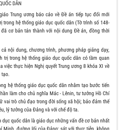
QUỐC DÂN
iáo Trung ương báo cáo về Đề án tiếp tục đổi mới
rị trong hệ thống giáo dục quốc dân (Tờ trình số 148-
 đã cơ bản tán thành với nội dung Đề án, đồng thời
m cả nội dung, chương trình, phương pháp giảng dạy,
nh trị trong hệ thống giáo dục quốc dân có tầm quan
ủa việc thực hiện Nghị quyết Trung ương 8 khóa XI về
 tạo.
 trong hệ thống giáo dục quốc dân nhằm tạo bước tiến
phần làm cho chủ nghĩa Mác - Lênin, tư tưởng Hồ Chí
 vai trò chủ đạo trong đời sống xã hội; bảo đảm thế
êu, lý tưởng của Đảng và với chế độ ta.
iáo dục quốc dân là giáo dục những vấn đề cơ bản nhất
í Minh, đường lối của Đảng; sát với thực tiễn, không