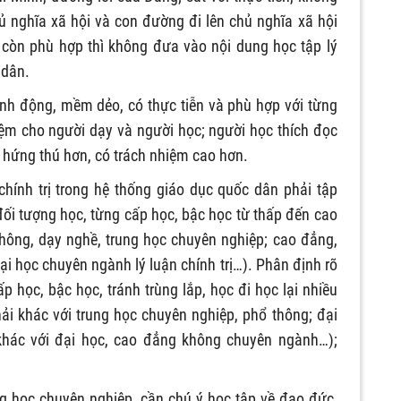
ủ nghĩa xã hội và con đường đi lên chủ nghĩa xã hội
còn phù hợp thì không đưa vào nội dung học tập lý
 dân.
nh động, mềm dẻo, có thực tiễn và phù hợp với từng
iệm cho người dạy và người học; người học thích đọc
ó hứng thú hơn, có trách nhiệm cao hơn.
chính trị trong hệ thống giáo dục quốc dân phải tập
đối tượng học, từng cấp học, bậc học từ thấp đến cao
 thông, dạy nghề, trung học chuyên nghiệp; cao đẳng,
đại học chuyên ngành lý luận chính trị…). Phân định rõ
ấp học, bậc học, tránh trùng lắp, học đi học lại nhiều
ải khác với trung học chuyên nghiệp, phổ thông; đại
 khác với đại học, cao đẳng không chuyên ngành…);
ng học chuyên nghiệp, cần chú ý học tập về đạo đức,