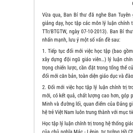
Vừa qua, Ban Bí thư đã nghe Ban Tuyên g
giảng dạy, học tập các môn lý luận chính t
TTr/BTGTW, ngày 07-10-2013). Ban Bí thư
nhấn mạnh, lưu ý một số vấn đề sau:
1. Tiếp tục đổi mới việc học tập (bao gồ
xây dựng đội ngũ giáo viên…) lý luận chí
trọng chiến lược, cần đặt trong tổng thể c
đổi mới căn bản, toàn diện giáo dục và đào
2. Đổi mới việc học tập lý luận chính trị
mới, có kết quả, chất lượng cao hơn, góp 
Minh và đường lối, quan điểm của Đảng giữ
hệ trẻ Việt Nam luôn trung thành với mục ti
Học tập lý luận chính trị trong hệ thống g
của chủ nghĩa Mác - Lênin, tư tưởng Hồ Ch