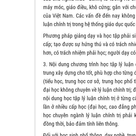
máy móc, giáo điều, khô cứng; gắn với ch
của Việt Nam. Các vấn đề đến nay không 
luận chính trị trong hệ thống giáo dục quốc
Phương pháp giảng dạy và học tập phải si
cấp; tạo được sự hứng thú và có trách nh
hơn, có trách nhiệm phải học; người dạy c
3. Nội dung chương trình học tập lý luận 
trung xây dựng cho tốt, phù hợp cho từng 
(tiểu học, trung học cơ sở, trung học phổ
đại học không chuyên về lý luận chính trị; 
nội dung học tập lý luận chính trị ở từng c
lần ở nhiều cấp học (đại học, cao đẳng ph
học chuyên ngành lý luận chính trị phải
đồng thời, bảo đảm tính liên thông.
Đối với học sinh phổ thông, dạy nghề, tru