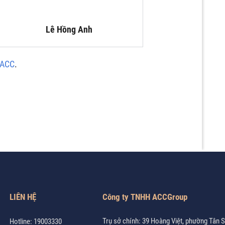
Lê Hồng Anh
 ACC
.
LIÊN HỆ
Công ty TNHH ACCGroup
Trụ sở chính: 39 Hoàng Việt, phường Tân 
Hotline:
19003330