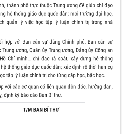
ỉnh, thành phố trực thuộc Trung ương để giúp chỉ đạo
trong hệ thống giáo dục quốc dân; mỗi trường đại học,
h quản lý việc học tập lý luận chính trị trong nhà
hối hợp với Ban cán sự đảng Chính phủ, Ban cán sự
c Trung ương, Quân ủy Trung ương, Đảng ủy Công an
 Hồ Chí minh… chỉ đạo rà soát, xây dựng hệ thống
g hệ thống giáo dục quốc dân; xác định rõ thời hạn cụ
c tập lý luận chính trị cho từng cấp học, bậc học.
ợp với các cơ quan có liên quan đôn đốc, hướng dẫn,
ày, định kỳ báo cáo Ban Bí thư.
T/M BAN BÍ THƯ