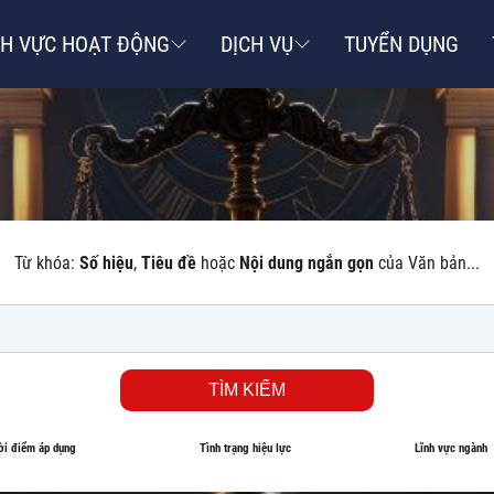
NH VỰC HOẠT ĐỘNG
DỊCH VỤ
TUYỂN DỤNG
Từ khóa:
Số hiệu
,
Tiêu đề
hoặc
Nội dung ngắn gọn
của Văn bản...
TÌM KIẾM
ời điểm áp dụng
Tình trạng hiệu lực
Lĩnh vực ngành