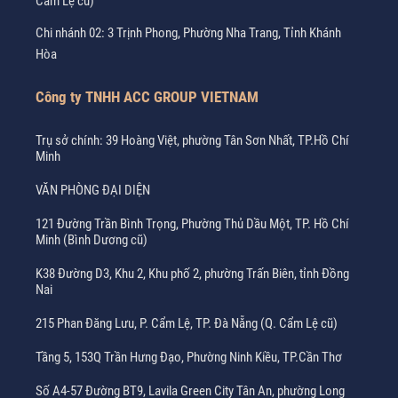
Cẩm Lệ cũ)
Chi nhánh 02: 3 Trịnh Phong, Phường Nha Trang, Tỉnh Khánh
Hòa
Công ty TNHH ACC GROUP VIETNAM
Trụ sở chính: 39 Hoàng Việt, phường Tân Sơn Nhất, TP.Hồ Chí
Minh
VĂN PHÒNG ĐẠI DIỆN
121 Đường Trần Bình Trọng, Phường Thủ Dầu Một, TP. Hồ Chí
Minh (Bình Dương cũ)
K38 Đường D3, Khu 2, Khu phố 2, phường Trấn Biên, tỉnh Đồng
Nai
215 Phan Đăng Lưu, P. Cẩm Lệ, TP. Đà Nẵng (Q. Cẩm Lệ cũ)
Tầng 5, 153Q Trần Hưng Đạo, Phường Ninh Kiều, TP.Cần Thơ
Số A4-57 Đường BT9, Lavila Green City Tân An, phường Long