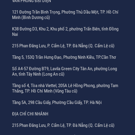
VĂN PHÒNG ĐẠI DIỆN
121 Đường Trần Bình Trọng, Phường Thủ Dầu Một, TP. Hồ Chí
Minh (Bình Dương cũ)
K38 Đường D3, Khu 2, Khu phố 2, phường Trấn Biên, tỉnh Đồng
Nai
215 Phan Đăng Lưu, P. Cẩm Lệ, TP. Đà Nẵng (Q. Cẩm Lệ cũ)
Tầng 5, 153Q Trần Hưng Đạo, Phường Ninh Kiều, TP.Cần Thơ
Số A4-57 Đường BT9, Lavila Green City Tân An, phường Long
An, tỉnh Tây Ninh (Long An cũ)
Tầng số 4, Tòa nhà Viettel, 205A Lê Hồng Phong, phường Tam
Thắng, TP. Hồ Chí Minh (Vũng Tàu cũ)
Tầng 5A, 298 Cầu Giấy, Phường Cầu Giấy, TP. Hà Nội
ĐỊA CHỈ CHI NHÁNH
215 Phan Đăng Lưu, P. Cẩm Lệ, TP. Đà Nẵng (Q. Cẩm Lệ cũ)