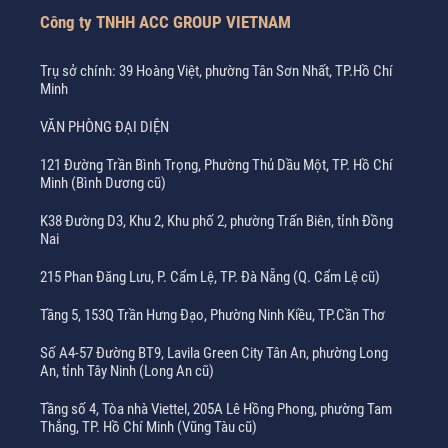
Công ty TNHH ACC GROUP VIETNAM
Trụ sở chính: 39 Hoàng Việt, phường Tân Sơn Nhất, TP.Hồ Chí
Minh
VĂN PHÒNG ĐẠI DIỆN
121 Đường Trần Bình Trọng, Phường Thủ Dầu Một, TP. Hồ Chí
Minh (Bình Dương cũ)
K38 Đường D3, Khu 2, Khu phố 2, phường Trấn Biên, tỉnh Đồng
Nai
215 Phan Đăng Lưu, P. Cẩm Lệ, TP. Đà Nẵng (Q. Cẩm Lệ cũ)
Tầng 5, 153Q Trần Hưng Đạo, Phường Ninh Kiều, TP.Cần Thơ
Số A4-57 Đường BT9, Lavila Green City Tân An, phường Long
An, tỉnh Tây Ninh (Long An cũ)
Tầng số 4, Tòa nhà Viettel, 205A Lê Hồng Phong, phường Tam
Thắng, TP. Hồ Chí Minh (Vũng Tàu cũ)