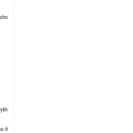
 cho
uyện
ạo ở