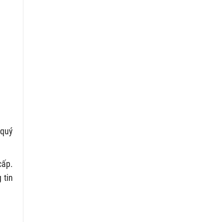
 quý
cấp.
 tin