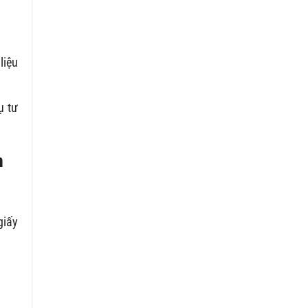
liệu
ụ tư
n
giấy