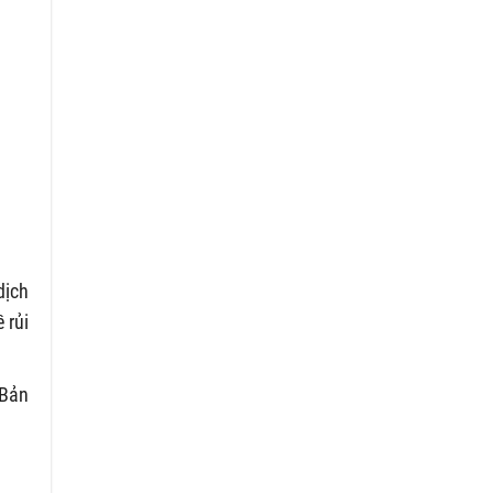
dịch
 rủi
 Bản