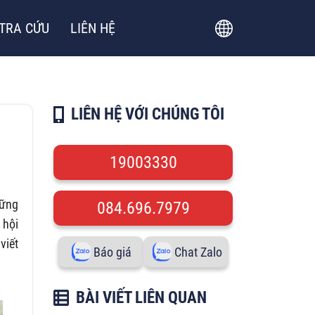
TRA CỨU
LIÊN HỆ
LIÊN HỆ VỚI CHÚNG TÔI
19003330
hững
084.696.7979
 hội
viết
Báo giá
Chat Zalo
BÀI VIẾT LIÊN QUAN