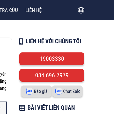
TRA CỨU
LIÊN HỆ
LIÊN HỆ VỚI CHÚNG TÔI
19003330
uyển
084.696.7979
tặng
rảng
Báo giá
Chat Zalo
BÀI VIẾT LIÊN QUAN