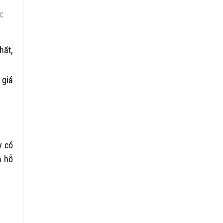
:
hất,
 giá
y có
à hỗ