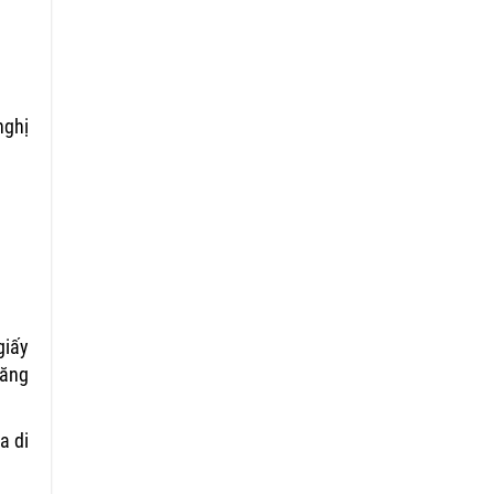
nghị
giấy
đăng
a di