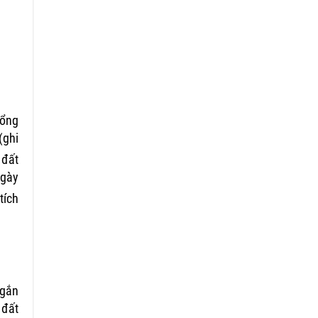
tổng
(ghi
 đất
ngày
tích
 gắn
 đất