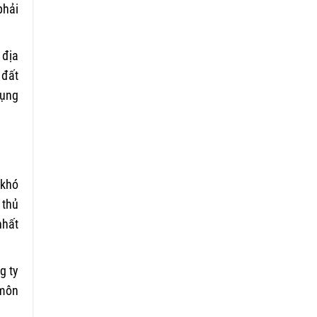
phải
 địa
 đất
dụng
 khó
 thủ
nhất
g ty
 môn