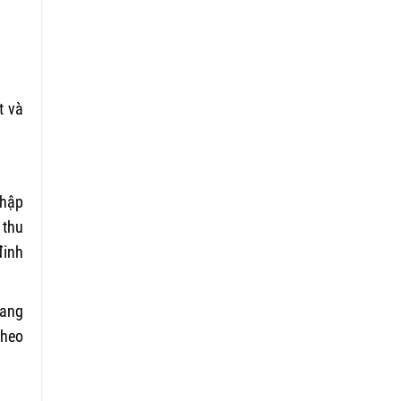
t và
nhập
 thu
đinh
sang
theo