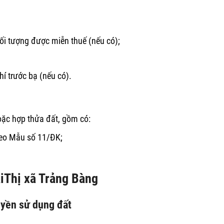
ối tượng được miễn thuế (nếu có);
í trước bạ (nếu có).
hoặc hợp thửa đất, gồm có:
heo Mẫu số 11/ĐK;
ạiThị xã Trảng Bàng
uyền sử dụng đất