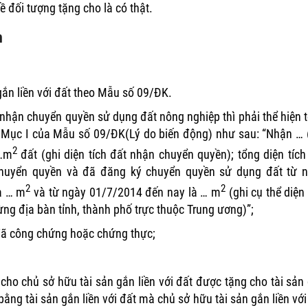
 đối tượng tặng cho là có thật.
n
gắn liền với đất theo Mẫu số 09/ĐK.
 nhận chuyển quyền sử dụng đất nông nghiệp thì phải thể hiện 
4 Mục I của Mẫu số 09/ĐK(Lý do biến động) như sau: “Nhận … 
2
 …m
đất (ghi diện tích đất nhận chuyển quyền); tổng diện tích
huyển quyền và đã đăng ký chuyển quyền sử dụng đất từ 
2
2
à … m
và từ ngày 01/7/2014 đến nay là … m
(ghi cụ thể diện 
ừng địa bàn tỉnh, thành phố trực thuộc Trung ương)”;
đã công chứng hoặc chứng thực;
ho chủ sở hữu tài sản gắn liền với đất được tặng cho tài sản
bằng tài sản gắn liền với đất mà chủ sở hữu tài sản gắn liền với