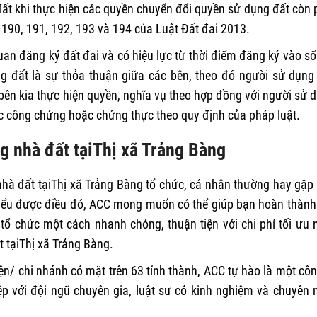
 đất khi thực hiện các quyền chuyển đổi quyền sử dụng đất còn 
, 190, 191, 192, 193 và 194 của Luật Đất đai 2013.
uan đăng ký đất đai và có hiệu lực từ thời điểm đăng ký vào sổ
 đất là sự thỏa thuận giữa các bên, theo đó người sử dụng
bên kia thực hiện quyền, nghĩa vụ theo hợp đồng với người sử 
c công chứng hoặc chứng thực theo quy định của pháp luật.
ng nhà đất tạiThị xã Trảng Bàng
 nhà đất tạiThị xã Trảng Bàng tổ chức, cá nhân thường hay gặp
Hiểu được điều đó, ACC mong muốn có thể giúp bạn hoàn thành
 tổ chức một cách nhanh chóng, thuận tiện với chi phí tối ưu 
t tạiThị xã Trảng Bàng.
ện/ chi nhánh có mặt trên 63 tỉnh thành, ACC tự hào là một côn
ệp với đội ngũ chuyên gia, luật sư có kinh nghiệm và chuyên