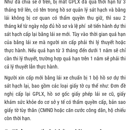
Như đã chia sẻ ở trên, bị mất GPLX đã quá thời hạn từ 3
tháng trở lên, có tên trong hồ sơ quản lý sát hạch và bằng
lái không bị cơ quan có thẩm quyền thu giữ, thì sau 2
tháng kể từ ngày nộp đủ hồ sơ và lệ phí sẽ tiến hành dự thi
sát hạch cấp lại bằng lái xe mới. Tùy vào thời gian quá hạn
của bằng lái xe mà người xin cấp phải thi lý thuyết hoặc
thực hành. Nếu quá hạn từ 3 tháng đến dưới 1 năm sẽ chỉ
cần thi lý thuyết, trường hợp quá hạn trên 1 năm sẽ phải thi
cả lý thuyết lẫn thực hành.
Người xin cấp mới bằng lái xe chuẩn bị 1 bộ hồ sơ dự thi
sát hạch lại, bao gồm các loại giấy tờ cụ thể như: Đơn đề
nghị cấp lại GPLX, hồ sơ gốc giấy phép lái xe cũ, giấy
khám sức khỏe do cơ sở y tế có thẩm quyền cấp, bản sao
giấy tờ tùy thân (CMND hoặc căn cước công dân, hộ chiếu
còn thời hạn.