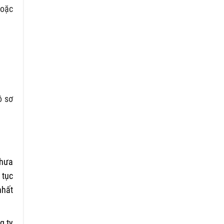
hoặc
ồ sơ
chưa
 tục
nhất
g ty