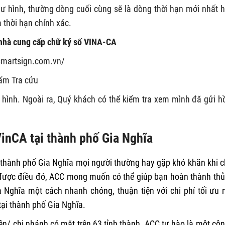
ư hình, thường dòng cuối cùng sẽ là dòng thời hạn mới nhất 
 thời hạn chính xác.
a nhà cung cấp chữ ký số VINA-CA
.smartsign.com.vn/
bấm Tra cứu
 hình. Ngoài ra, Quý khách có thể kiểm tra xem mình đã gửi h
VinCA tại thành phố Gia Nghĩa
ại thành phố Gia Nghĩa mọi người thường hay gặp khó khăn khi 
u được điều đó, ACC mong muốn có thể giúp bạn hoàn thành thủ
 Nghĩa một cách nhanh chóng, thuận tiện với chi phí tối ưu 
tại thành phố Gia Nghĩa.
ện/ chi nhánh có mặt trên 63 tỉnh thành, ACC tự hào là một côn