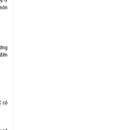
 môn
ướng
 đến
C có