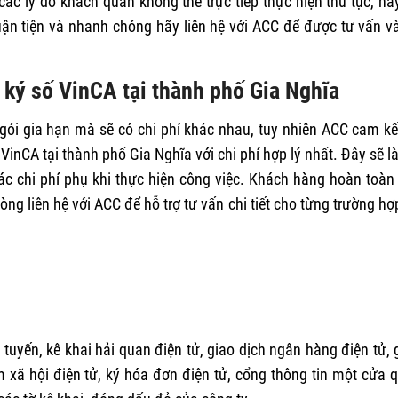
các lý do khách quan không thể trực tiếp thực hiện thủ tục, ha
ận tiện và nhanh chóng hãy liên hệ với ACC để được tư vấn v
ữ ký số VinCA tại thành phố Gia Nghĩa
gói gia hạn mà sẽ có chi phí khác nhau, tuy nhiên ACC cam kế
nCA tại thành phố Gia Nghĩa với chi phí hợp lý nhất. Đây sẽ là
các chi phí phụ khi thực hiện công việc. Khách hàng hoàn toàn
òng liên hệ với ACC để hỗ trợ tư vấn chi tiết cho từng trường hợ
tuyến, kê khai hải quan điện tử, giao dịch ngân hàng điện tử, 
m xã hội điện tử, ký hóa đơn điện tử, cổng thông tin một cửa 