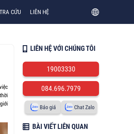
TRA CỨU
LIÊN HỆ
LIÊN HỆ VỚI CHÚNG TÔI
19003330
việc
084.696.7979
thời
giới
Báo giá
Chat Zalo
BÀI VIẾT LIÊN QUAN