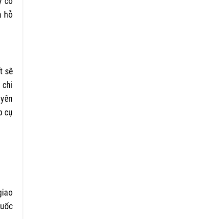
y có
à hỗ
t sẽ
 chi
 yên
p cụ
giao
quốc