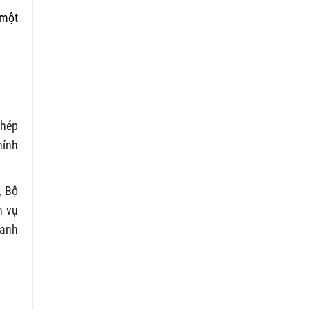
 một
phép
hính
, Bộ
h vụ
oanh