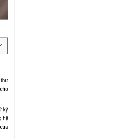
 thư
 cho
ữ ký
g hệ
 của