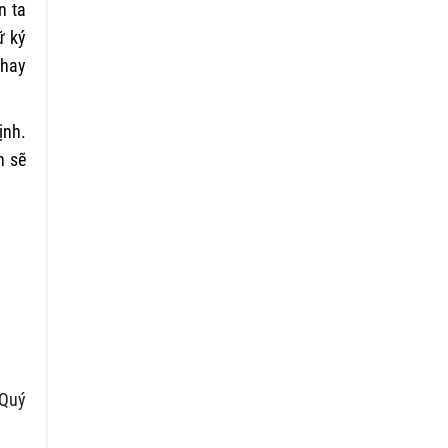
n ta
ữ ký
 hay
ịnh.
n sẽ
 Quý