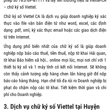
phép số 785/GP-BTTTT và lấy tên thương hiệu là Viettel-CA
– chữ ký số Viettel.
Chữ ký số Viettel CA là dịch vụ giúp doanh nghiệp ký xác
thực vào file văn bản điện tử như word, excel, các định
dạng .pdf, xml, ký xác thực email hoặc các giao dịch điện
tử trên Internet.
Ứng dụng phổ biến nhất của chữ ký số là giúp doanh
nghiệp nộp báo cáo thuế, tiền thuế, nộp tờ khai Hải quan,
tờ khai Bảo hiểm xã hội… online mọi lúc, mọi nơi chỉ với 1
thiết bị ký số và 1 máy tính có kết nối Internet. Sẽ không
còn thấy cảnh tượng xếp hàng chen lấn hàng giờ để nộp
báo cáo hàng tháng. Hạn chế tối đa rủi ro Doanh nghiệp bị
phạt do chậm nộp các tờ khai. Tiết kiệm thời gian và chi
phí cho Doanh nghiệp.
3. Dịch vụ chữ ký số Viettel tại Huyện