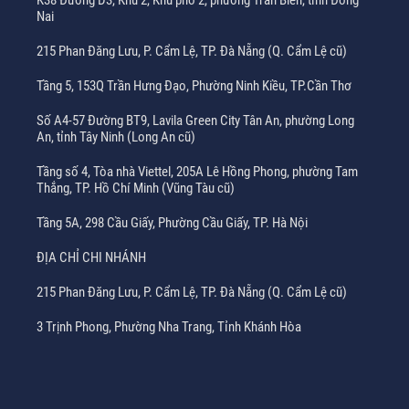
K38 Đường D3, Khu 2, Khu phố 2, phường Trấn Biên, tỉnh Đồng
Nai
215 Phan Đăng Lưu, P. Cẩm Lệ, TP. Đà Nẵng (Q. Cẩm Lệ cũ)
Tầng 5, 153Q Trần Hưng Đạo, Phường Ninh Kiều, TP.Cần Thơ
Số A4-57 Đường BT9, Lavila Green City Tân An, phường Long
An, tỉnh Tây Ninh (Long An cũ)
Tầng số 4, Tòa nhà Viettel, 205A Lê Hồng Phong, phường Tam
Thắng, TP. Hồ Chí Minh (Vũng Tàu cũ)
Tầng 5A, 298 Cầu Giấy, Phường Cầu Giấy, TP. Hà Nội
ĐỊA CHỈ CHI NHÁNH
215 Phan Đăng Lưu, P. Cẩm Lệ, TP. Đà Nẵng (Q. Cẩm Lệ cũ)
3 Trịnh Phong, Phường Nha Trang, Tỉnh Khánh Hòa