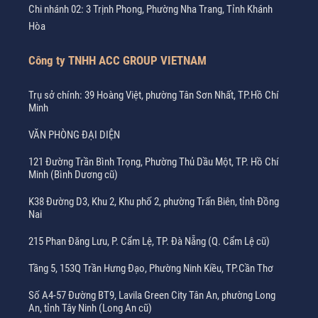
Chi nhánh 02: 3 Trịnh Phong, Phường Nha Trang, Tỉnh Khánh
Hòa
Công ty TNHH ACC GROUP VIETNAM
Trụ sở chính: 39 Hoàng Việt, phường Tân Sơn Nhất, TP.Hồ Chí
Minh
VĂN PHÒNG ĐẠI DIỆN
121 Đường Trần Bình Trọng, Phường Thủ Dầu Một, TP. Hồ Chí
Minh (Bình Dương cũ)
K38 Đường D3, Khu 2, Khu phố 2, phường Trấn Biên, tỉnh Đồng
Nai
215 Phan Đăng Lưu, P. Cẩm Lệ, TP. Đà Nẵng (Q. Cẩm Lệ cũ)
Tầng 5, 153Q Trần Hưng Đạo, Phường Ninh Kiều, TP.Cần Thơ
Số A4-57 Đường BT9, Lavila Green City Tân An, phường Long
An, tỉnh Tây Ninh (Long An cũ)