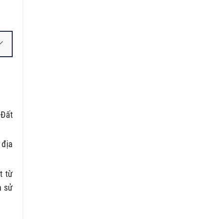
 Đất
 địa
t từ
n sử