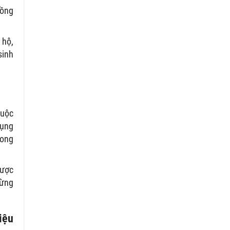
rồng
 hộ,
sinh
huộc
dụng
rong
được
rừng
iệu