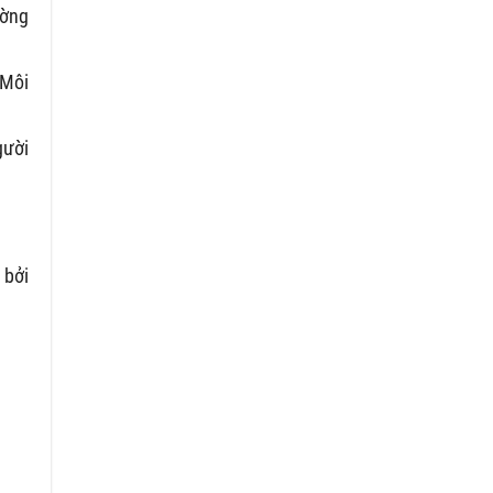
ường
 Môi
gười
 bởi