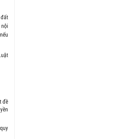
 đất
 nội
 nếu
Luật
t đề
uyền
 quy