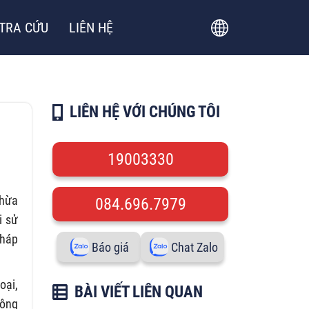
TRA CỨU
LIÊN HỆ
LIÊN HỆ VỚI CHÚNG TÔI
19003330
thừa
084.696.7979
i sử
pháp
Báo giá
Chat Zalo
oại,
BÀI VIẾT LIÊN QUAN
hông