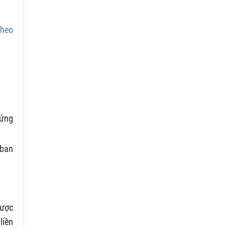
theo
hứng
 ban
được
liền