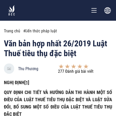
Trang chủ
Kiến thức pháp luật
Văn bản hợp nhất 26/2019 Luật
Thuế tiêu thụ đặc biệt
Thu Phương
277
Đánh giá bài viết
NGHỊ ĐỊNH
[1]
QUY ĐỊNH CHI TIẾT VÀ HƯỚNG DẪN THI HÀNH MỘT SỐ
ĐIỀU CỦA LUẬT THUẾ TIÊU THỤ ĐẶC BIỆT VÀ LUẬT SỬA
ĐỔI, BỔ SUNG MỘT SỐ ĐIỀU CỦA LUẬT THUẾ TIÊU THỤ
ĐẶC BIỆT