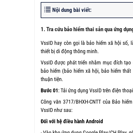
Nội dung bài viết:
1. Tra cứu bảo hiểm thai sản qua ứng dụn
VssID hay còn gọi là bảo hiểm xã hội số,
thiết bị di động thông minh.
VssID được phát triển nhằm mục đích tạo đi
bảo hiểm (bảo hiểm xã hội, bảo hiểm thất
thuận tiện.
Bước 01
: Tải ứng dụng VssID trên điện thoạ
Công văn 3717/BHXH-CNTT của Bảo hiểm x
VssID như sau:
Đối với hệ điều h
ành Android
- Vào kho ứng dụng Google Play/CH Play, gõ