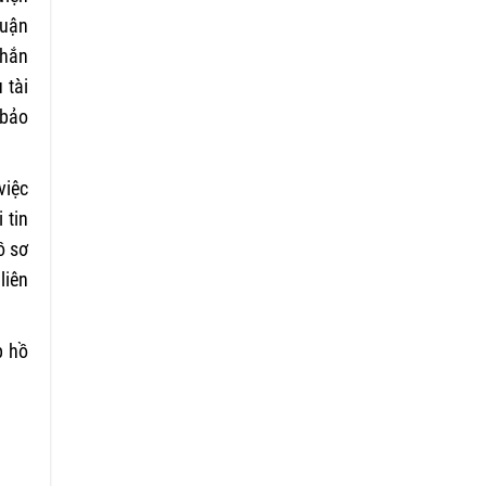
huận
nhắn
 tài
 bảo
việc
 tin
ồ sơ
liên
p hồ