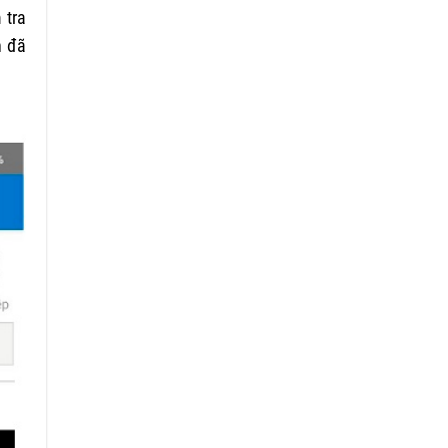
 tra
n đã