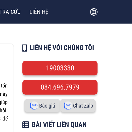
TRA CỨU
LIÊN HỆ
LIÊN HỆ VỚI CHÚNG TÔI
19003330
 tốn
084.696.7979
 này
giúp
Báo giá
Chat Zalo
hội.
C để
BÀI VIẾT LIÊN QUAN