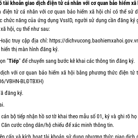
 tài khoản giao dịch điện tử cá nhân với cơ quan bảo hiểm xã 
 điện tử cá nhân với cơ quan bảo hiểm xã hội chỉ có thể sử 
 các chức năng của ứng dụng VssID, người sử dụng cần đăng ký 
xã hội, cụ thể như sau:
Hoặc truy cập địa chỉ: https://dichvucong.baohiemxahoi.gov.v
 hiển thị màn hình đăng ký.
họn "
Tiếp
" để chuyển sang bước kê khai các thông tin đăng ký.
o dịch với cơ quan bảo hiểm xã hội bằng phương thức điện tử 
5236/VBHN-BLĐTBXH)
 đã đăng ký.
ai.
cán bộ tiếp nhận hồ sơ tờ khai theo mẫu số 01, ký và ghi rõ họ 
 Căn cước công dân/hộ chiếu để xác minh thông tin.
iện cấp và kích hoạt tài khoản sử dụng phương thức giao dịch 