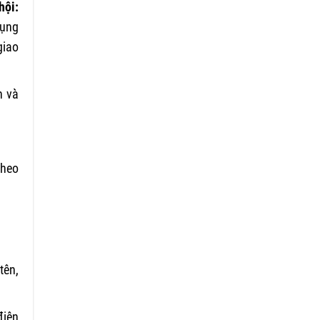
hội:
dụng
giao
n và
theo
tên,
điện