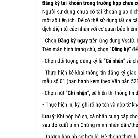
Đăng ký tài khoản trong trường hợp chưa có
Người sử dụng chưa có tài khoản giao dịch
một số tiện ích. Để có thể sử dụng tất cả
dịch điện tử các nhân với cơ quan bảo hiểm 
- Chọn
Đăng ký ngay
trên ứng dụng VssID. 
Trên màn hình trang chủ, chọn “
Đăng ký
” để
- Chọn đối tượng đăng ký là “
Cá nhân
” và c
- Thực hiện kê khai thông tin đăng ký gia
mẫu số 01 (ban hành kèm theo Văn bản 
- Chọn nút “
Ghi nhận
”, sẽ hiển thị thông tin
-
Thực hiện in, ký, ghi rõ họ tên và nộp tờ kh
Lưu ý
: Khi nộp hồ sơ, cá nhân cung cấp cho 
sau đó xuất trình Chứng minh nhân dân/thẻ
- Trường hợp hồ sơ hợp lệ: Hệ thống thực h