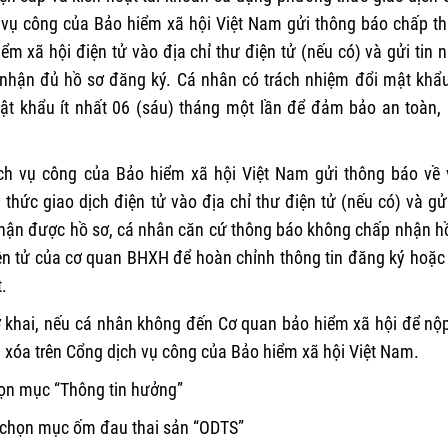
h vụ công của Bảo hiểm xã hội Việt Nam gửi thông báo chấp t
ểm xã hội điện tử vào địa chỉ thư điện tử (nếu có) và gửi tin 
 nhận đủ hồ sơ đăng ký. Cá nhân có trách nhiệm đổi mật khẩu
t khẩu ít nhất 06 (sáu) tháng một lần để đảm bảo an toàn,
ch vụ công của Bảo hiểm xã hội Việt Nam gửi thông báo về 
ức giao dịch điện tử vào địa chỉ thư điện tử (nếu có) và gửi
 nhận được hồ sơ, cá nhân căn cứ thông báo không chấp nhận h
n tử của cơ quan BHXH để hoàn chỉnh thông tin đăng ký hoặc 
.
 tờ khai, nếu cá nhân không đến Cơ quan bảo hiểm xã hội để nộ
ộng xóa trên Cổng dịch vụ công của Bảo hiểm xã hội Việt Nam.
chọn mục “Thông tin hưởng”
 chọn mục ốm đau thai sản “ODTS”