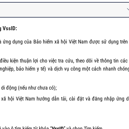
g VssID:
 là ứng dụng của Bảo hiểm xã hội Việt Nam được sử dụng trên
ều kiện thuận lợi cho việc tra cứu, theo dõi về thông tin các 
 nghiệp, bảo hiểm y tế) và dịch vụ công một cách nhanh chón
i di động (nếu như chưa có);
ã hội Việt Nam hướng dẫn tải, cài đặt và đăng nhập ứng 
 vào ô tìm kiếm từ khóa “
VssID
” và chọn Tìm kiếm.