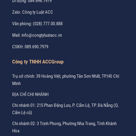
Di động:
084.696.7979
Zalo:
Công ty Luật ACC
Văn phòng:
(028) 777.00.888
Mail:
info@congtyluatacc.vn
CSKH:
089.690.7979
Công ty TNHH ACCGroup
Trụ sở chính: 39 Hoàng Việt, phường Tân Sơn Nhất, TP.Hồ Chí
Minh
ĐỊA CHỈ CHI NHÁNH
Chi nhánh 01: 215 Phan Đăng Lưu, P. Cẩm Lệ, TP. Đà Nẵng (Q.
Cẩm Lệ cũ)
Chi nhánh 02: 3 Trịnh Phong, Phường Nha Trang, Tỉnh Khánh
Hòa