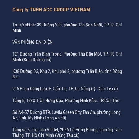
Công ty TNHH ACC GROUP VIETNAM
Trụ sở chính: 39 Hoàng Việt, phường Tân Sơn Nhất, TP.Hồ Chí
Minh
VĂN PHÒNG ĐẠI DIỆN
121 Đường Trần Bình Trọng, Phường Thủ Dầu Một, TP. Hồ Chí
Minh (Bình Dương cũ)
K38 Đường D3, Khu 2, Khu phố 2, phường Trấn Biên, tỉnh Đồng
Nai
215 Phan Đăng Lưu, P. Cẩm Lệ, TP. Đà Nẵng (Q. Cẩm Lệ cũ)
Tầng 5, 153Q Trần Hưng Đạo, Phường Ninh Kiều, TP.Cần Thơ
Số A4-57 Đường BT9, Lavila Green City Tân An, phường Long
An, tỉnh Tây Ninh (Long An cũ)
Tầng số 4, Tòa nhà Viettel, 205A Lê Hồng Phong, phường Tam
Thắng, TP. Hồ Chí Minh (Vũng Tàu cũ)