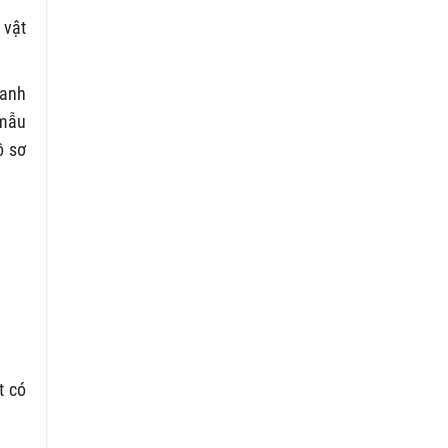
 vật
oanh
 mẫu
ồ sơ
t có