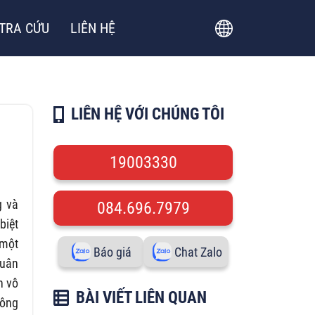
TRA CỨU
LIÊN HỆ
LIÊN HỆ VỚI CHÚNG TÔI
19003330
g và
084.696.7979
biệt
 một
Báo giá
Chat Zalo
tuân
h vô
BÀI VIẾT LIÊN QUAN
nông