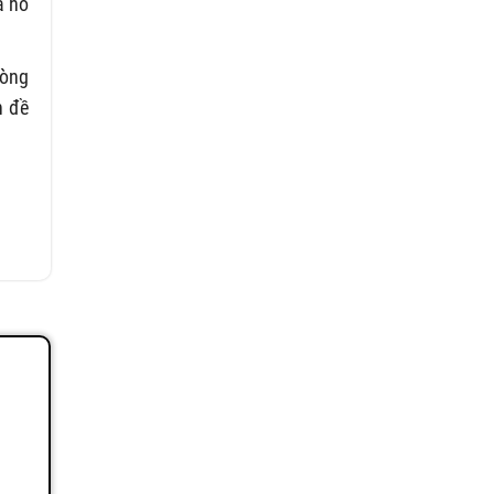
ã hỗ
lòng
n đề