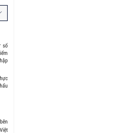
ư số
kiểm
nhập
thực
khẩu
 bên
Việt