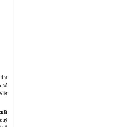
 đạt
à có
Việt
xuất
 quý