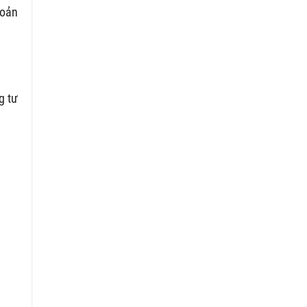
hoản
g tư