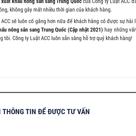
c xuất khẩu nông sản sang Trung Quốc
của Công ty Luật ACC đ
óng, không gây mất nhiều thời gian của khách hàng.
ACC sẽ luôn cố gắng hơn nữa để khách hàng có được sự hài 
khẩu nông sản sang Trung Quốc (Cập nhật 2021)
hay những vấ
ng tôi. Công ty Luật ACC luôn sẵn sàng hỗ trợ quý khách hàng!
I THÔNG TIN ĐỂ ĐƯỢC TƯ VẤN