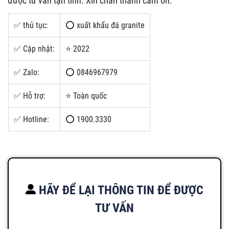
được tư vấn tận tình. Xin chân thành cảm ơn.
✅ thủ tục:
⭕ xuất khẩu đá granite
✅ Cập nhật:
⭐ 2022
✅ Zalo:
⭕ 0846967979
✅ Hỗ trợ:
⭐ Toàn quốc
✅ Hotline:
⭕ 1900.3330
HÃY ĐỂ LẠI THÔNG TIN ĐỂ ĐƯỢC
TƯ VẤN