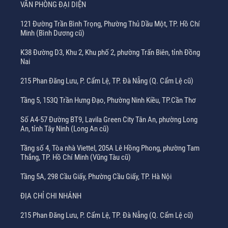
VĂN PHÒNG ĐẠI DIỆN
121 Đường Trần Bình Trọng, Phường Thủ Dầu Một, TP. Hồ Chí
Minh (Bình Dương cũ)
K38 Đường D3, Khu 2, Khu phố 2, phường Trấn Biên, tỉnh Đồng
Nai
215 Phan Đăng Lưu, P. Cẩm Lệ, TP. Đà Nẵng (Q. Cẩm Lệ cũ)
Tầng 5, 153Q Trần Hưng Đạo, Phường Ninh Kiều, TP.Cần Thơ
Số A4-57 Đường BT9, Lavila Green City Tân An, phường Long
An, tỉnh Tây Ninh (Long An cũ)
Tầng số 4, Tòa nhà Viettel, 205A Lê Hồng Phong, phường Tam
Thắng, TP. Hồ Chí Minh (Vũng Tàu cũ)
Tầng 5A, 298 Cầu Giấy, Phường Cầu Giấy, TP. Hà Nội
ĐỊA CHỈ CHI NHÁNH
215 Phan Đăng Lưu, P. Cẩm Lệ, TP. Đà Nẵng (Q. Cẩm Lệ cũ)