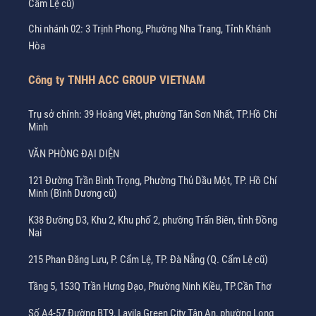
Cẩm Lệ cũ)
Chi nhánh 02: 3 Trịnh Phong, Phường Nha Trang, Tỉnh Khánh
Hòa
Công ty TNHH ACC GROUP VIETNAM
Trụ sở chính: 39 Hoàng Việt, phường Tân Sơn Nhất, TP.Hồ Chí
Minh
VĂN PHÒNG ĐẠI DIỆN
121 Đường Trần Bình Trọng, Phường Thủ Dầu Một, TP. Hồ Chí
Minh (Bình Dương cũ)
K38 Đường D3, Khu 2, Khu phố 2, phường Trấn Biên, tỉnh Đồng
Nai
215 Phan Đăng Lưu, P. Cẩm Lệ, TP. Đà Nẵng (Q. Cẩm Lệ cũ)
Tầng 5, 153Q Trần Hưng Đạo, Phường Ninh Kiều, TP.Cần Thơ
Số A4-57 Đường BT9, Lavila Green City Tân An, phường Long