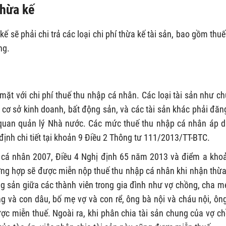
thừa kế
ế sẽ phải chi trả các loại chi phí thừa kế tài sản, bao gồm thuế
ng.
 mặt với chi phí thuế thu nhập cá nhân. Các loại tài sản như c
 cơ sở kinh doanh, bất động sản, và các tài sản khác phải đăn
quan quản lý Nhà nước. Các mức thuế thu nhập cá nhân áp 
ịnh chi tiết tại khoản 9 Điều 2 Thông tư 111/2013/TT-BTC.
p cá nhân 2007, Điều 4 Nghị định 65 năm 2013 và điểm a kho
ng hợp sẽ được miễn nộp thuế thu nhập cá nhân khi nhận thừa
g sản giữa các thành viên trong gia đình như vợ chồng, cha m
g và con dâu, bố mẹ vợ và con rể, ông bà nội và cháu nội, ôn
ược miễn thuế. Ngoài ra, khi phân chia tài sản chung của vợ c