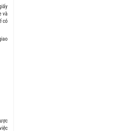
giấy
e và
ế có
giao
được
việc