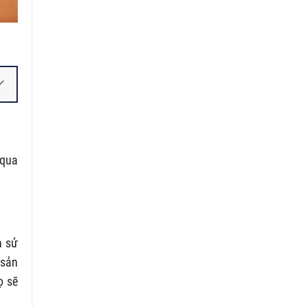
 qua
n sử
 sản
ọ sẽ