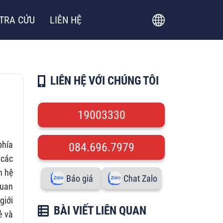
TRA CỨU
LIÊN HỆ
LIÊN HỆ VỚI CHÚNG TÔI
19003330
phía
084.696.7979
 các
h hệ
Báo giá
Chat Zalo
quan
giới
BÀI VIẾT LIÊN QUAN
ẻ và