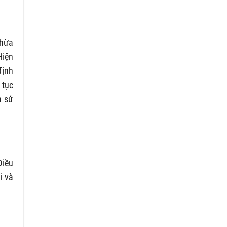
thừa
Hiện
định
 tục
n sử
Điều
i và