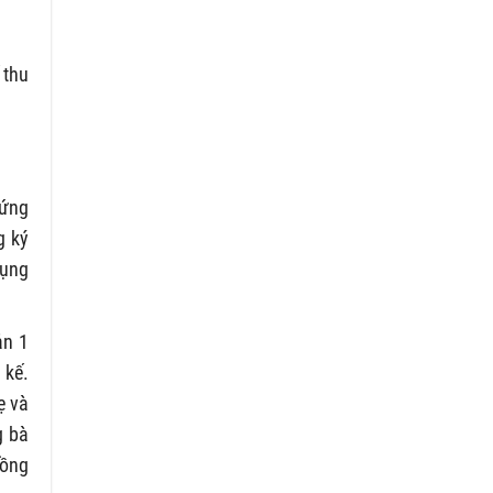
 thu
hứng
g ký
dụng
ản 1
 kế.
ẹ và
g bà
hồng