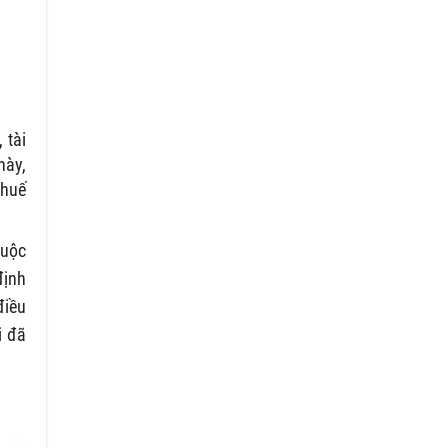
 tài
này,
thuế
huộc
định
điều
i đã
.