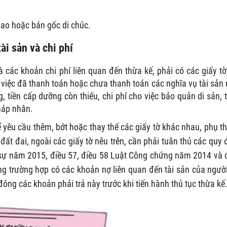
sao hoặc bản gốc di chúc.
ài sản và chi phí
 các khoản chi phí liên quan đến thừa kế, phải có các giấy tờ,
n, việc đã thanh toán hoặc chưa thanh toán các nghĩa vụ tài sản 
, tiền cấp dưỡng còn thiếu, chi phí cho việc bảo quản di sản, 
háp nhân.
ể yêu cầu thêm, bớt hoặc thay thế các giấy tờ khác nhau, phụ t
 đất đai, ngoài các giấy tờ nêu trên, cần phải tuân thủ các quy 
n sự năm 2015, điều 57, điều 58 Luật Công chứng năm 2014 và 
ng trường hợp có các khoản nợ liên quan đến tài sản của ngườ
đóng các khoản phải trả này trước khi tiến hành thủ tục thừa kế