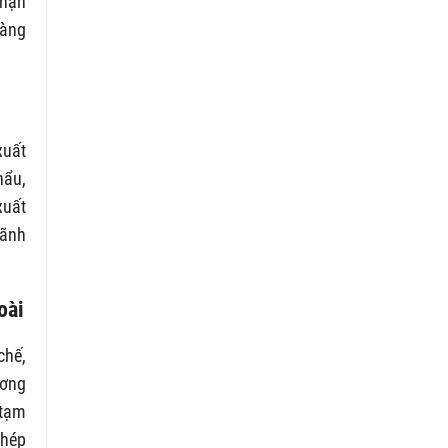
 hạn
hàng
xuất
hẩu,
xuất
lãnh
oài
chế,
ương
 tạm
phép