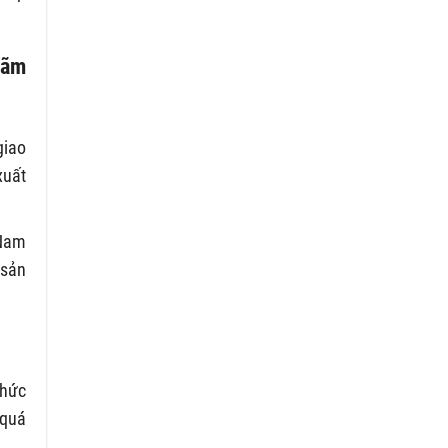
 lãm
giao
xuất
 Nam
 sản
chức
 quá