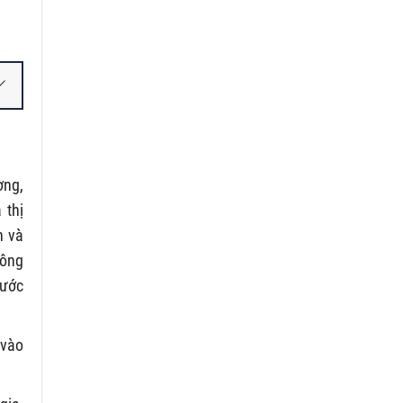
ờng,
 thị
h và
hông
nước
 vào