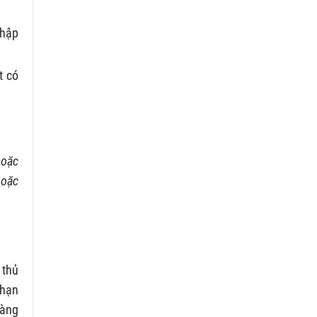
nhập
t có
hoặc
hoặc
 thủ
 hạn
hàng