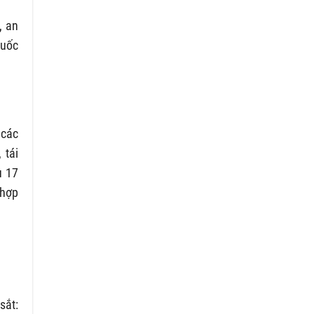
, an
Quốc
 các
 tái
u 17
 hợp
sắt: