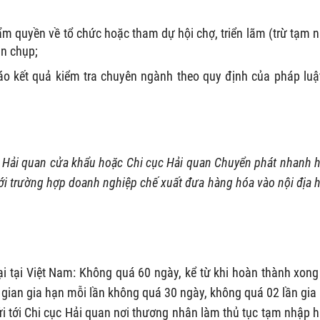
m quyền về tổ chức hoặc tham dự hội chợ, triển lãm (trừ tạm 
ản chụp;
o kết quả kiểm tra chuyên ngành theo quy định của pháp luậ
ục Hải quan cửa khẩu hoặc Chi cục Hải quan Chuyển phát nhanh 
với trường hợp doanh nghiệp chế xuất đưa hàng hóa vào nội địa 
ại tại Việt Nam: Không quá 60 ngày, kể từ khi hoàn thành xong
i gian gia hạn mỗi lần không quá 30 ngày, không quá 02 lần gia
ửi tới Chi cục Hải quan nơi thương nhân làm thủ tục tạm nhập 