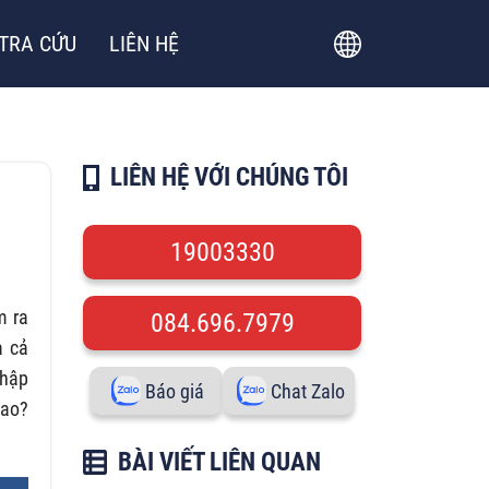
TRA CỨU
LIÊN HỆ
LIÊN HỆ VỚI CHÚNG TÔI
19003330
m ra
084.696.7979
a cả
nhập
Báo giá
Chat Zalo
sao?
BÀI VIẾT LIÊN QUAN