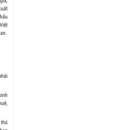
gia,
xuất
khẩu
Việt
uan.
phải
kinh
huê,
 thủ