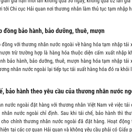
i gian gia hạn mỗi lần không quá 30 ngày, không quá 02 lần gia
ửi tới Chi cục Hải quan nơi thương nhân làm thủ tục tạm nhập 
hợp đồng bảo hành, bảo dưỡng, thuê, mượn
 đồng với thương nhân nước ngoài về hàng hóa tạm nhập tái 
mượn trừ trường hợp là hàng hóa thuộc diện cấm xuất nhập k
ành bảo hành, bảo dưỡng, thuê, mượn hàng hóa tạm nhập tái 
ương nhân nước ngoài lại tiếp tục tái xuất hàng hóa đó ra khỏi 
 chế, bảo hành theo yêu cầu của thương nhân nước ng
ân nước ngoài đặt hàng với thương nhân Việt Nam vê việc tái 
hân nước ngoài chỉ định. Sau khi tái chế, bảo hành thì th
ó cho chính thương nhân nước ngoài đã đặt hàng. Hoạt động
 hiện tại các cơ quan Hải quan và không yêu cầu phải có Giấy 