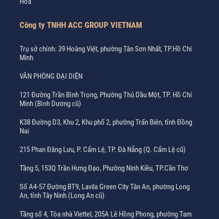
Hòa
Công ty TNHH ACC GROUP VIETNAM
Trụ sở chính: 39 Hoàng Việt, phường Tân Sơn Nhất, TP.Hồ Chí
Minh
VĂN PHÒNG ĐẠI DIỆN
121 Đường Trần Bình Trọng, Phường Thủ Dầu Một, TP. Hồ Chí
Minh (Bình Dương cũ)
K38 Đường D3, Khu 2, Khu phố 2, phường Trấn Biên, tỉnh Đồng
Nai
215 Phan Đăng Lưu, P. Cẩm Lệ, TP. Đà Nẵng (Q. Cẩm Lệ cũ)
Tầng 5, 153Q Trần Hưng Đạo, Phường Ninh Kiều, TP.Cần Thơ
Số A4-57 Đường BT9, Lavila Green City Tân An, phường Long
An, tỉnh Tây Ninh (Long An cũ)
Tầng số 4, Tòa nhà Viettel, 205A Lê Hồng Phong, phường Tam