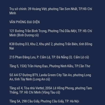
Trụ sở chính: 39 Hoàng Việt, phường Tân Sơn Nhất, TP.Hồ Chí
Minh
VĂN PHÒNG ĐẠI DIỆN
121 Đường Trần Bình Trọng, Phường Thủ Dầu Một, TP. Hồ Chí
Minh (Bình Dương cũ)
K38 Đường D3, Khu 2, Khu phố 2, phường Trấn Biên, tỉnh Đồng
Nai
215 Phan Đăng Lưu, P. Cẩm Lệ, TP. Đà Nẵng (Q. Cẩm Lệ cũ)
Tầng 5, 153Q Trần Hưng Đạo, Phường Ninh Kiều, TP.Cần Thơ
Số A4-57 Đường BT9, Lavila Green City Tân An, phường Long
An, tỉnh Tây Ninh (Long An cũ)
Tầng số 4, Tòa nhà Viettel, 205A Lê Hồng Phong, phường Tam
Thắng, TP. Hồ Chí Minh (Vũng Tàu cũ)
Tầng 5A, 298 Cầu Giấy, Phường Cầu Giấy, TP. Hà Nội