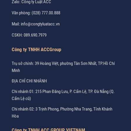
Zalo:
Công ty Luật ACC
Văn phòng:
(028) 777.00.888
Mail:
info@congtyluatacc.vn
CSKH:
089.690.7979
Công ty TNHH ACCGroup
Trụ sở chính: 39 Hoàng Việt, phường Tân Sơn Nhất, TP.Hồ Chí
Minh
ĐỊA CHỈ CHI NHÁNH
Chi nhánh 01: 215 Phan Đăng Lưu, P. Cẩm Lệ, TP. Đà Nẵng (Q.
Cẩm Lệ cũ)
Chi nhánh 02: 3 Trịnh Phong, Phường Nha Trang, Tỉnh Khánh
Hòa
Công ty TNHH ACC GROUP VIETNAM