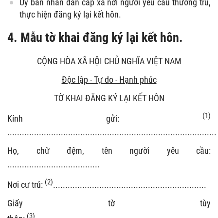
Ủy ban nhân dân cấp xã nơi người yêu cầu thường trú,
thực hiện đăng ký lại kết hôn.
4. Mẫu tờ khai đăng ký lại kết hôn.
CỘNG HÒA XÃ HỘI CHỦ NGHĨA VIỆT NAM
Độc lập - Tự do - Hạnh phúc
TỜ KHAI ĐĂNG KÝ LẠI KẾT HÔN
(1)
Kính gửi:
......................................................................................
Họ, chữ đệm, tên người yêu cầu:
......................................
(2)
Nơi cư trú:
...............................................................
Giấy tờ tùy
(3)