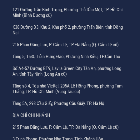
121 Đường Trần Bình Trọng, Phường Thủ Dầu Một, TP. Hồ Chí
Minh (Bình Dương cũ)
K38 Đường D3, Khu 2, Khu phố 2, phường Trấn Biên, tỉnh Đồng
Nai
215 Phan Đăng Lưu, P. Cẩm Lệ, TP. Đà Nẵng (Q. Cẩm Lệ cũ)
Tầng 5, 153Q Trần Hưng Đạo, Phường Ninh Kiều, TP.Cần Thơ
Số A4-57 Đường BT9, Lavila Green City Tân An, phường Long
An, tỉnh Tây Ninh (Long An cũ)
Tầng số 4, Tòa nhà Viettel, 205A Lê Hồng Phong, phường Tam
Thắng, TP. Hồ Chí Minh (Vũng Tàu cũ)
Tầng 5A, 298 Cầu Giấy, Phường Cầu Giấy, TP. Hà Nội
ĐỊA CHỈ CHI NHÁNH
215 Phan Đăng Lưu, P. Cẩm Lệ, TP. Đà Nẵng (Q. Cẩm Lệ cũ)
3 Trịnh Phong, Phường Nha Trang, Tỉnh Khánh Hòa