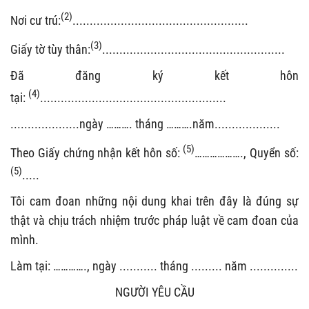
(2)
Nơi cư trú:
...................................................
(3)
Giấy tờ tùy thân:
.....................................................
Đã đăng ký kết hôn
(4)
tại:
......................................................
....................ngày ………. tháng ……….năm...................
(5)
Theo Giấy chứng nhận kết hôn số:
………………., Quyển số:
(5)
.....
Tôi cam đoan những nội dung khai trên đây là đúng sự
thật và chịu trách nhiệm trước pháp luật về cam đoan của
mình.
Làm tại: …………., ngày ........... tháng ......... năm ..............
NGƯỜI YÊU CẦU