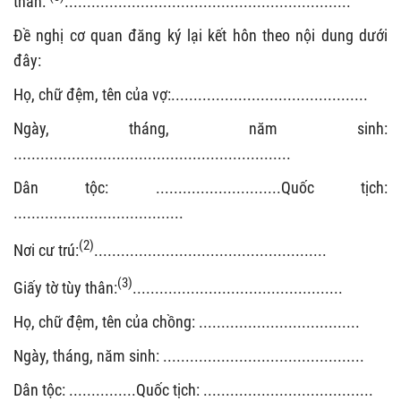
thân:
................................................................
Đề nghị cơ quan đăng ký lại kết hôn theo nội dung dưới
đây:
Họ, chữ đệm, tên của vợ:............................................
Ngày, tháng, năm sinh:
..............................................................
Dân tộc: ............................Quốc tịch:
......................................
(2)
Nơi cư trú:
....................................................
(3)
Giấy tờ tùy thân:
...............................................
Họ, chữ đệm, tên của chồng: ....................................
Ngày, tháng, năm sinh: .............................................
Dân tộc: ...............Quốc tịch: ......................................