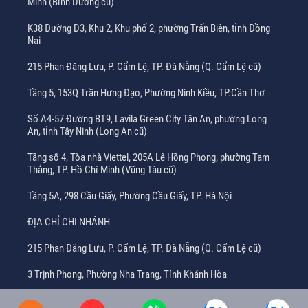
Minh (Bình Dương cũ)
K38 Đường D3, Khu 2, Khu phố 2, phường Trấn Biên, tỉnh Đồng
Nai
215 Phan Đăng Lưu, P. Cẩm Lệ, TP. Đà Nẵng (Q. Cẩm Lệ cũ)
Tầng 5, 153Q Trần Hưng Đạo, Phường Ninh Kiều, TP.Cần Thơ
Số A4-57 Đường BT9, Lavila Green City Tân An, phường Long
An, tỉnh Tây Ninh (Long An cũ)
Tầng số 4, Tòa nhà Viettel, 205A Lê Hồng Phong, phường Tam
Thắng, TP. Hồ Chí Minh (Vũng Tàu cũ)
Tầng 5A, 298 Cầu Giấy, Phường Cầu Giấy, TP. Hà Nội
ĐỊA CHỈ CHI NHÁNH
215 Phan Đăng Lưu, P. Cẩm Lệ, TP. Đà Nẵng (Q. Cẩm Lệ cũ)
3 Trịnh Phong, Phường Nha Trang, Tỉnh Khánh Hòa