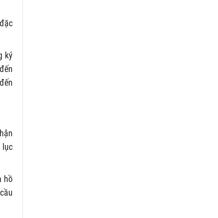
 đặc
g ký
 đến
 đến
nhận
 lục
n hồ
 cầu