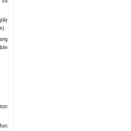
g đã
giấy
n).
rong
(bản
trực
thực