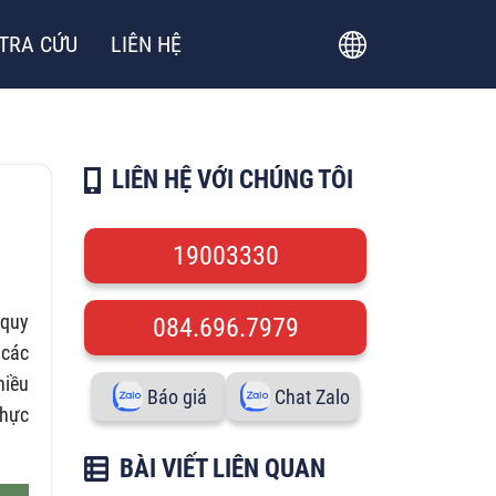
TRA CỨU
LIÊN HỆ
LIÊN HỆ VỚI CHÚNG TÔI
19003330
 quy
084.696.7979
 các
hiều
Báo giá
Chat Zalo
thực
BÀI VIẾT LIÊN QUAN