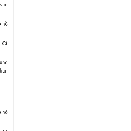
 sản
p hồ
g đã
rong
(bản
p hồ