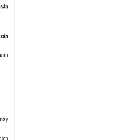
/sản
/sản
danh
 này
dịch