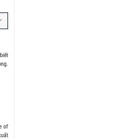
biết
ông.
e of
xuất