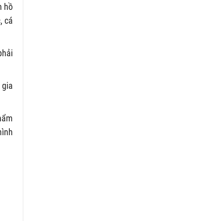
h hồ
, cá
phải
 gia
phẩm
mình