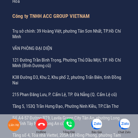
Hòa
Công ty TNHH ACC GROUP VIETNAM
Trụ sở chính: 39 Hoàng Việt, phường Tân Sơn Nhất, TP.Hồ Chí
Minh
VĂN PHÒNG ĐẠI DIỆN
121 Đường Trần Bình Trọng, Phường Thủ Dầu Một, TP. Hồ Chí
Minh (Bình Dương cũ)
K38 Đường D3, Khu 2, Khu phố 2, phường Trấn Biên, tỉnh Đồng
Nai
215 Phan Đăng Lưu, P. Cẩm Lệ, TP. Đà Nẵng (Q. Cẩm Lệ cũ)
Tầng 5, 153Q Trần Hưng Đạo, Phường Ninh Kiều, TP.Cần Thơ
Số A4-57 Đường BT9, Lavila Green City Tân An, phường Long
An, tỉnh Tây Ninh (Long An cũ)
Tầng số 4, Tòa nhà Viettel, 205A Lê Hồng Phong, phường Tam