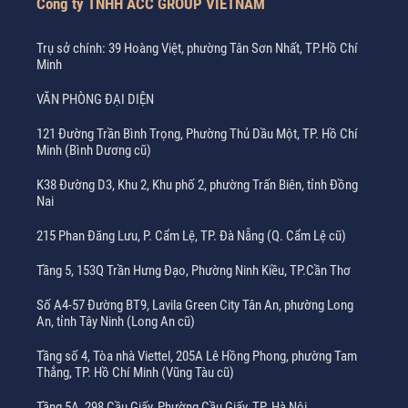
Công ty TNHH ACC GROUP VIETNAM
Trụ sở chính: 39 Hoàng Việt, phường Tân Sơn Nhất, TP.Hồ Chí
Minh
VĂN PHÒNG ĐẠI DIỆN
121 Đường Trần Bình Trọng, Phường Thủ Dầu Một, TP. Hồ Chí
Minh (Bình Dương cũ)
K38 Đường D3, Khu 2, Khu phố 2, phường Trấn Biên, tỉnh Đồng
Nai
215 Phan Đăng Lưu, P. Cẩm Lệ, TP. Đà Nẵng (Q. Cẩm Lệ cũ)
Tầng 5, 153Q Trần Hưng Đạo, Phường Ninh Kiều, TP.Cần Thơ
Số A4-57 Đường BT9, Lavila Green City Tân An, phường Long
An, tỉnh Tây Ninh (Long An cũ)
Tầng số 4, Tòa nhà Viettel, 205A Lê Hồng Phong, phường Tam
Thắng, TP. Hồ Chí Minh (Vũng Tàu cũ)
Tầng 5A, 298 Cầu Giấy, Phường Cầu Giấy, TP. Hà Nội