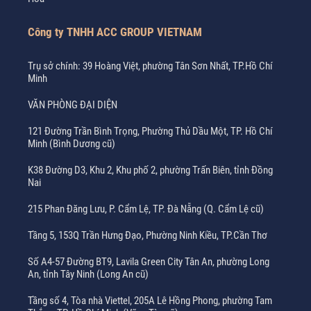
Công ty TNHH ACC GROUP VIETNAM
Trụ sở chính: 39 Hoàng Việt, phường Tân Sơn Nhất, TP.Hồ Chí
Minh
VĂN PHÒNG ĐẠI DIỆN
121 Đường Trần Bình Trọng, Phường Thủ Dầu Một, TP. Hồ Chí
Minh (Bình Dương cũ)
K38 Đường D3, Khu 2, Khu phố 2, phường Trấn Biên, tỉnh Đồng
Nai
215 Phan Đăng Lưu, P. Cẩm Lệ, TP. Đà Nẵng (Q. Cẩm Lệ cũ)
Tầng 5, 153Q Trần Hưng Đạo, Phường Ninh Kiều, TP.Cần Thơ
Số A4-57 Đường BT9, Lavila Green City Tân An, phường Long
An, tỉnh Tây Ninh (Long An cũ)
Tầng số 4, Tòa nhà Viettel, 205A Lê Hồng Phong, phường Tam