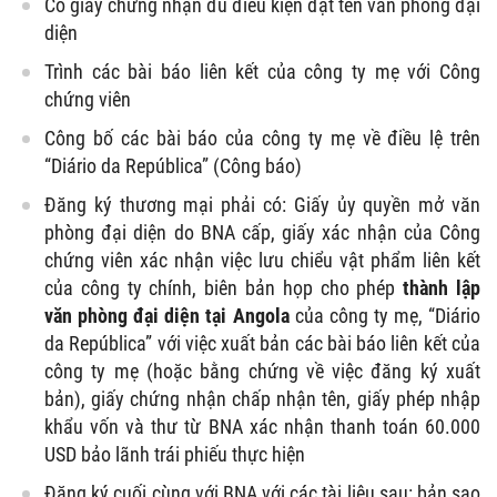
Có giấy chứng nhận đủ điều kiện đặt tên văn phòng đại
diện
Trình các bài báo liên kết của công ty mẹ với Công
chứng viên
Công bố các bài báo của công ty mẹ về điều lệ trên
“Diário da República” (Công báo)
Đăng ký thương mại phải có: Giấy ủy quyền mở văn
phòng đại diện do BNA cấp, giấy xác nhận của Công
chứng viên xác nhận việc lưu chiểu vật phẩm liên kết
của công ty chính, biên bản họp cho phép
thành lập
văn phòng đại diện tại Angola
của công ty mẹ, “Diário
da República” với việc xuất bản các bài báo liên kết của
công ty mẹ (hoặc bằng chứng về việc đăng ký xuất
bản), giấy chứng nhận chấp nhận tên, giấy phép nhập
khẩu vốn và thư từ BNA xác nhận thanh toán 60.000
USD bảo lãnh trái phiếu thực hiện
Đăng ký cuối cùng với BNA với các tài liệu sau: bản sao