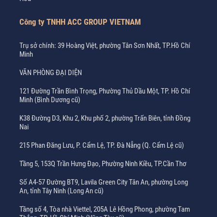
Công ty TNHH ACC GROUP VIETNAM
Trụ sở chính: 39 Hoàng Việt, phường Tân Sơn Nhất, TP.Hồ Chí
Minh
VĂN PHÒNG ĐẠI DIỆN
121 Đường Trần Bình Trọng, Phường Thủ Dầu Một, TP. Hồ Chí
Minh (Bình Dương cũ)
K38 Đường D3, Khu 2, Khu phố 2, phường Trấn Biên, tỉnh Đồng
Nai
215 Phan Đăng Lưu, P. Cẩm Lệ, TP. Đà Nẵng (Q. Cẩm Lệ cũ)
Tầng 5, 153Q Trần Hưng Đạo, Phường Ninh Kiều, TP.Cần Thơ
Số A4-57 Đường BT9, Lavila Green City Tân An, phường Long
An, tỉnh Tây Ninh (Long An cũ)
Tầng số 4, Tòa nhà Viettel, 205A Lê Hồng Phong, phường Tam