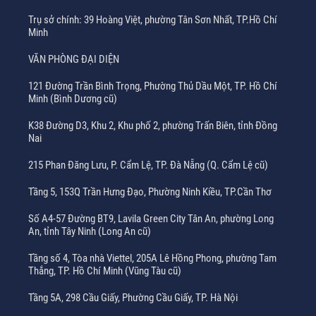
Trụ sở chính: 39 Hoàng Việt, phường Tân Sơn Nhất, TP.Hồ Chí
Minh
VĂN PHÒNG ĐẠI DIỆN
121 Đường Trần Bình Trọng, Phường Thủ Dầu Một, TP. Hồ Chí
Minh (Bình Dương cũ)
K38 Đường D3, Khu 2, Khu phố 2, phường Trấn Biên, tỉnh Đồng
Nai
215 Phan Đăng Lưu, P. Cẩm Lệ, TP. Đà Nẵng (Q. Cẩm Lệ cũ)
Tầng 5, 153Q Trần Hưng Đạo, Phường Ninh Kiều, TP.Cần Thơ
Số A4-57 Đường BT9, Lavila Green City Tân An, phường Long
An, tỉnh Tây Ninh (Long An cũ)
Tầng số 4, Tòa nhà Viettel, 205A Lê Hồng Phong, phường Tam
Thắng, TP. Hồ Chí Minh (Vũng Tàu cũ)
Tầng 5A, 298 Cầu Giấy, Phường Cầu Giấy, TP. Hà Nội