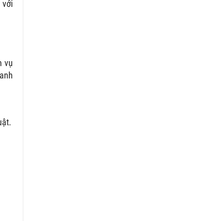
 với
h vụ
oanh
uật.