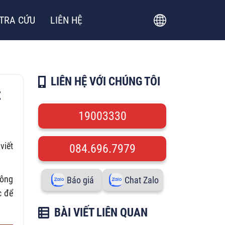
TRA CỨU
LIÊN HỆ
LIÊN HỆ VỚI CHÚNG TÔI
t
19003330
viết
084.696.7979
công
Báo giá
Chat Zalo
c để
BÀI VIẾT LIÊN QUAN