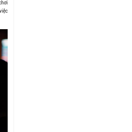
chơi
việc