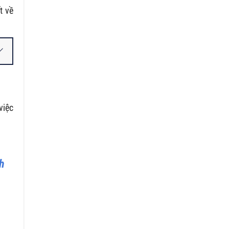
t về
việc
nh