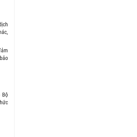
dịch
hác,
 đảm
 bảo
o Bộ
thức