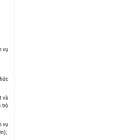
h vụ
chức
t và
 trò
h vụ
ên);