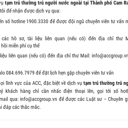
 vụ
tạm trú thường trú người nước ngoài tại Thành phố Cam R
 tôi để nhận được dịch vụ qua:
đến số hotline 1900.3330 để được đội ngũ chuyên viên tư vấn 
các hồ sơ, tài liệu liên quan (nếu có) đến địa chỉ thư M
hồi miễn phí cụ thể
liệu liên quan (nếu có) đến địa chỉ thư Mail:
info@accgroup.v
zalo 084.696.7979 để đặt lịch hẹn gặp chuyên viên tư vấn
ọi lĩnh vực của ACC, đặc biệt về dịch vụ
tạm trú thường trú n
uý khách hàng chỉ cần nhấc điện thoại lên, gọi tới số hotl
email qua:
info@accgroup.vn
để được các Luật sư – Chuyên g
ải đáp các thắc mắc.