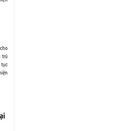
 cho
 trú
 tục
hiện
ại