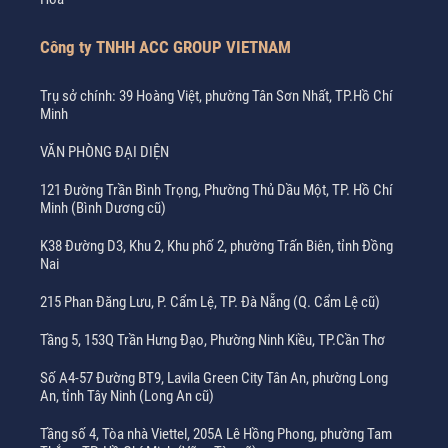
Công ty TNHH ACC GROUP VIETNAM
Trụ sở chính: 39 Hoàng Việt, phường Tân Sơn Nhất, TP.Hồ Chí
Minh
VĂN PHÒNG ĐẠI DIỆN
121 Đường Trần Bình Trọng, Phường Thủ Dầu Một, TP. Hồ Chí
Minh (Bình Dương cũ)
K38 Đường D3, Khu 2, Khu phố 2, phường Trấn Biên, tỉnh Đồng
Nai
215 Phan Đăng Lưu, P. Cẩm Lệ, TP. Đà Nẵng (Q. Cẩm Lệ cũ)
Tầng 5, 153Q Trần Hưng Đạo, Phường Ninh Kiều, TP.Cần Thơ
Số A4-57 Đường BT9, Lavila Green City Tân An, phường Long
An, tỉnh Tây Ninh (Long An cũ)
Tầng số 4, Tòa nhà Viettel, 205A Lê Hồng Phong, phường Tam